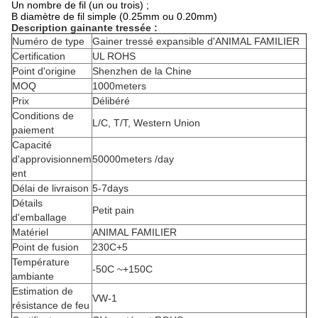
Un nombre de fil (un ou trois) ;
B diamètre de fil simple (0.25mm ou 0.20mm)
Description gainante tressée :
Numéro de type
Gainer tressé expansible d'ANIMAL FAMILIER
Certification
UL ROHS
Point d'origine
Shenzhen de la Chine
MOQ
1000meters
Prix
Délibéré
Conditions de
L/C, T/T, Western Union
paiement
Capacité
d'approvisionnem
50000meters /day
ent
Délai de livraison
5-7days
Détails
Petit pain
d'emballage
Matériel
ANIMAL FAMILIER
Point de fusion
230C+5
Température
-50C ~+150C
ambiante
Estimation de
VW-1
résistance de feu