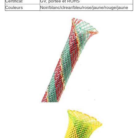
Certificat
GV, portée et ROHS
Couleurs
Noir/blanc/clrear/bleu/rose/jaune/rouge/jaune