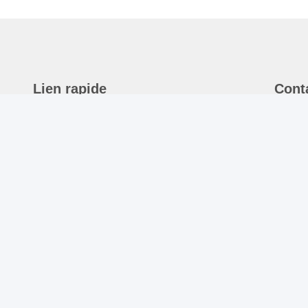
Lien rapide
Cont
Maison
A
J
Produits
c
Au Sujet De Nous
S
Nouvelles
T
8
Contactez-Nous
E
s