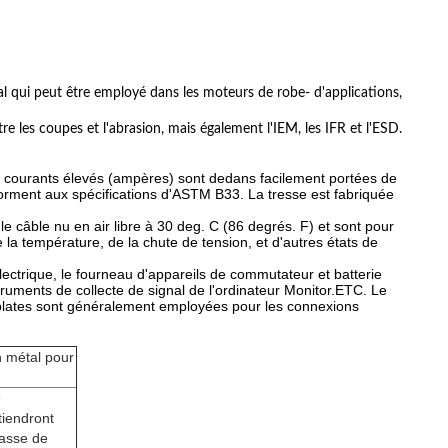
l
tal qui peut être employé dans les moteurs de robe- d'applications,
e les coupes et l'abrasion, mais également l'IEM, les IFR et l'ESD.
 courants élevés (ampères) sont dedans facilement portées de
nforment aux spécifications d'ASTM B33. La tresse est fabriquée
e câble nu en air libre à 30 deg. C (86 degrés. F) et sont pour
la température, de la chute de tension, et d'autres états de
l électrique, le fourneau d'appareils de commutateur et batterie
struments de collecte de signal de l'ordinateur Monitor.ETC. Le
es plates sont généralement employées pour les connexions
n métal pour
e
tiendront
basse de