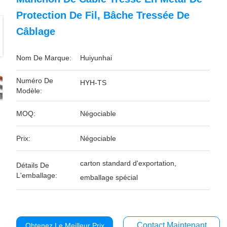
Protection De Fil, Bâche Tressée De
Câblage
Nom De Marque:
Huiyunhai
Numéro De
HYH-TS
Modèle:
MOQ:
Négociable
Prix:
Négociable
carton standard d'exportation,
Détails De
L'emballage:
emballage spécial
Contact Maintenant
Obtenez Le Meilleur Prix