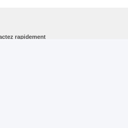
actez rapidement
dresse
e ne veux pas.401, bâtiment A3, n°92 rue Huanguan Sud,
ommunauté Zhangxi, rue Guanhu, district Longhua, ville de
henzhen
éléphone
6-755-2803-2656
mail
ales@huiyunhai.com