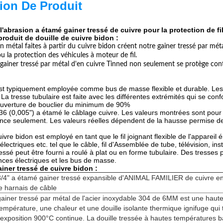
ion De Produit
l'abrasion a étamé gainer tressé de cuivre pour la protection de fi
produit de douille de cuivre bidon :
 en métal faites à partir du cuivre bidon créent notre gainer tressé par mé
u la protection des véhicules à moteur de fil.
 gainer tressé par métal d'en cuivre Tinned non seulement se protège contr
est typiquement employée comme bus de masse flexible et durable. Les
La tresse tubulaire est faite avec les différentes extrémités qui se co
couverture de bouclier du minimum de 90%
6 (0,005") a étamé le câblage cuivre. Les valeurs montrées sont pour l
ence seulement. Les valeurs réelles dépendent de la hausse permise de 
cuivre bidon est employé en tant que le fil joignant flexible de l'apparei
lectriques etc. tel que le câble, fil d'Assemblée de tube, télévision, in
ressé peut être fourni a roulé à plat ou en forme tubulaire. Des tress
ances électriques et les bus de masse.
iner tressé de cuivre bidon :
3/4" a étamé gainer tressé expansible d'ANIMAL FAMILIER de cuivre e
le harnais de câble
gainer tressé par métal de l'acier inoxydable 304 de 6MM est une haut
température, une chaleur et une douille isolante thermique ignifuge qui 
l'exposition 900°C continue. La douille tressée à hautes températures 