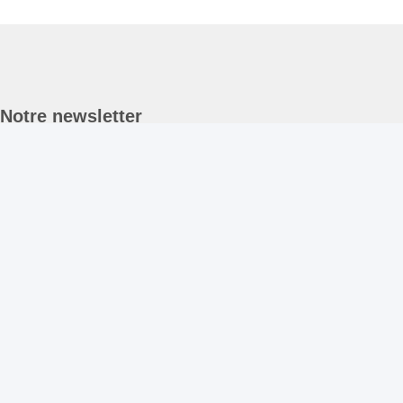
Notre newsletter
Abonnez-vous à notre newsletter pour des réductions et plus
encore.
Contactez-Nous