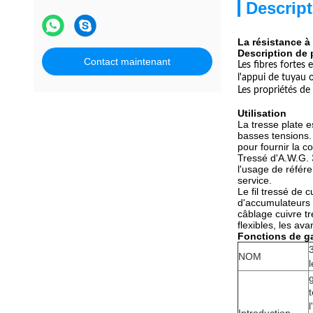
Descript
La résistance à 
Description de 
Contact maintenant
Les fibres fortes
l'appui de tuyau o
Les propriétés de
Utilisation
La tresse plate 
basses tensions. 
pour fournir la 
Tressé d'A.W.G. 3
l'usage de référ
service.
Le fil tressé de 
d'accumulateurs é
câblage cuivre t
flexibles, les av
Fonctions de ga
NOM