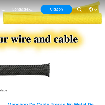
Contactez-Nous
Citation
Événements
blage
Manchon De Câble Tressé En Métal De