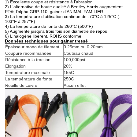
1)
Excellente coupe et résistance à l'abrasion
2)
L'alternative de haute qualité à Bentley Harris augmentent
PT®, l'alpha GRP-110, gainer d'ANIMAL FAMILIER
3)
La température d'utilisation continue de -70°C à 125°C (-
103°F à 257°F)
4)
La température de fonte de 260°C (500°F)
5)
Augmente jusqu'à trois fois son diamètre de repos
6)
L'halogène libèrent, ROHS conforme
Données techniques pour gainer tressé
Épaisseur mono de filament
0.25mm ou 0.20mm
Coupure recommandée
Couteau chaud
Résistance à la traction
100,000psi
Élongation
20%
Température maximale
155C
La température de fonte
250C
Rouille de cuivre
Aucun effet