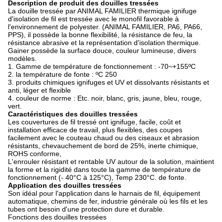
Description de produit des douilles tressées
La douille tressée par ANIMAL FAMILIER thermique ignifuge
d'isolation de fil est tressée avec le monofil favorable à
l'environnement de polyester. (ANIMAL FAMILIER, PA6, PA66,
PPS), il possède la bonne flexibilité, la résistance de feu, la
résistance abrasive et la représentation d'isolation thermique.
Gainer possède la surface douce, couleur lumineuse, divers
modèles.
1. Gamme de température de fonctionnement : -70~+155ºC
2. la température de fonte : ºC 250
3. produits chimiques ignifuges et UV et dissolvants résistants et
anti, léger et flexible
4. couleur de norme : Etc. noir, blanc, gris, jaune, bleu, rouge,
vert.
Caractéristiques des douilles tressées
Les couvertures de fil tressé ont ignifuge, facile, coût et
installation efficace de travail, plus flexibles, des coupes
facilement avec le couteau chaud ou des ciseaux et abrasion
résistants, chevauchement de bord de 25%, inerte chimique,
ROHS conforme,
L'enrouler résistant et rentable UV autour de la solution, maintient
la forme et la rigidité dans toute la gamme de température de
fonctionnement (- 40°C à 125°C), Temp 230°C. de fonte.
Application des douilles tressées
Son idéal pour l'application dans le harnais de fil, équipement
automatique, chemins de fer, industrie générale où les fils et les
tubes ont besoin d'une protection dure et durable.
Fonctions des douilles tressées