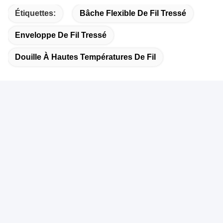
Étiquettes:
Bâche Flexible De Fil Tressé
Enveloppe De Fil Tressé
Douille À Hautes Températures De Fil
Contactez rapidement
Adresse
Je ne veux pas.401, bâtiment A3, n°92 rue Huanguan Sud,
communauté Zhangxi, rue Guanhu, district Longhua, ville de
Shenzhen
Téléphone
86-755-2803-2656