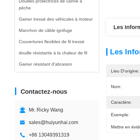
Douilles protectrices de canne à
pêche
Gainer tressé des véhicules à moteur
Les Infor
Manchon de câble ignifuge
Couvertures flexibles de fil tressé
Les Info
douille résistante à la chaleur de fil
Gainer résistant d'abrasion
Lieu D'origine:
Nom:
Contactez-nous
Caractère:
Mr. Ricky Wang
Exemple:
sales@huiyunhai.com
Mettre en évid
+86 13049391319