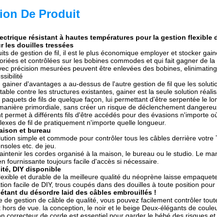
ion De Produit
ectrique résistant à hautes températures pour la gestion flexible d
r les douilles tressées
its de gestion de fil, il est le plus économique employer et stocker ga
oriées et contrôlées sur les bobines commodes et qui fait gagner de la
ec précision mesurées peuvent être enlevées des bobines, elinimating la
ssibilité
gainer d'avantages a au-dessus de l'autre gestion de fil que les solution
able contre les structures existantes, gainer est la seule solution réalisa
aquets de fils de quelque façon, lui permettant d'être serpentée le lo
 manière primordiale, sans créer un risque de déclenchement dangereu
permet à différents fils d'être accédés pour des évasions n'importe où s
exes de fil de pratiquement n'importe quelle longueur.
aison et bureau
olution simple et commode pour contrôler tous les câbles derrière votr
onsoles etc. de jeu.
aintenir les cordes organisé à la maison, le bureau ou le studio. Le ma
n fournissante toujours facile d'accès si nécessaire.
ité, DIY disponible
flexible et durable de la meilleure qualité du néoprène laisse empaquet
tion facile de DIY, trous coupés dans des douilles à toute position pou
iétant du désordre laid des câbles embrouillés !
e de gestion de câble de qualité, vous pouvez facilement contrôler tout
 hors de vue. la conception, le noir et le beige Deux-élégants de couleu
n correcteur de corde est essentiel pour garder le bébé des risques et 