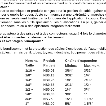
tant un fonctionnement et un environnement sûrs, confortables et agréa
staller
'autres techniques et produits conçus pour la gestion de câble, gainer
mporte quelle longueur. Juste commencez à une extrémité et marchez g
um est seulement limitée par la longueur de l'application à couvrir. De
ilement, sans les outils spéciaux ou les qualifications. En plus, gainer
s connecteurs ou à des épissures intégrées facilement.
e adaptera à des prises et à des connecteurs jusqu'à 4 fois le diamètr
t être couvertes rapidement et facilement.
s et avantages principaux :
 le bondissement et la protection des câbles électriques, de l'automobile
 câbles, harnais de fil, tubes, tuyaux industriels, équipement des véhic
Nominal
Produit
Chaîne d'expansion
Taille
Partie #
Minimal.
Maximum.
1/16 »
NS0,06
3/64"
3/32"
1/8"
NS0,13
3/32"
1/4"
1/4"
NS0,25
1/8"
7/16"
3/8"
NS0,38
3/16"
1/2 »
1/2 »
NS0,50
1/4"
3/4"
5/8"
NS0,63
3/8"
1"
3/4"
NS.75
1/2 »
1 1/4"
1"
NS1,00
5/8"
1 5/8"