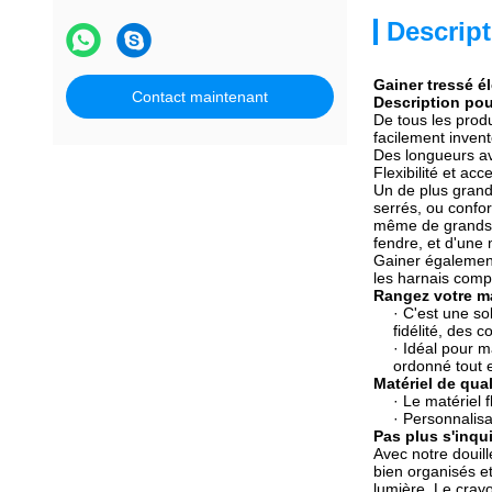
Descript
Gainer tressé él
Contact maintenant
Description pou
De tous les produ
facilement invent
Des longueurs av
Flexibilité et acce
Un de plus grand 
serrés, ou confort
même de grands p
fendre, et d'une
Gainer également 
les harnais compl
Rangez votre m
· C'est une s
fidélité, des c
· Idéal pour m
ordonné tout e
Matériel de qual
· Le matériel 
· Personnalisa
Pas plus s'inqu
Avec notre douill
bien organisés et
lumière. Le crayo