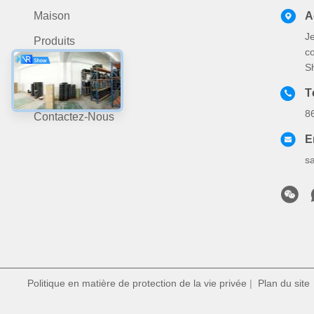
Maison
A
J
Produits
c
Au Sujet De Nous
S
Nouvelles
T
8
Contactez-Nous
E
s
Politique en matière de protection de la vie privée
|
Plan du site