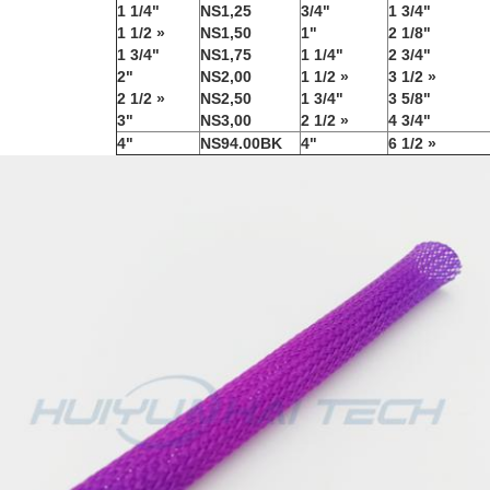
1 1/4"
NS1,25
3/4"
1 3/4"
1 1/2 »
NS1,50
1"
2 1/8"
1 3/4"
NS1,75
1 1/4"
2 3/4"
2"
NS2,00
1 1/2 »
3 1/2 »
2 1/2 »
NS2,50
1 3/4"
3 5/8"
3"
NS3,00
2 1/2 »
4 3/4"
4"
NS94.00BK
4"
6 1/2 »