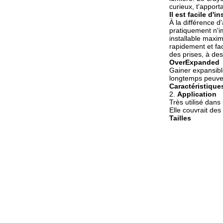
curieux, t'appor
Il est facile d'in
À la différence d
pratiquement n'i
installable maxim
rapidement et fac
des prises, à de
OverExpanded
Gainer expansibl
longtemps peuven
Caractéristique
2.
Application
Très utilisé dans
Elle couvrait des
Tailles