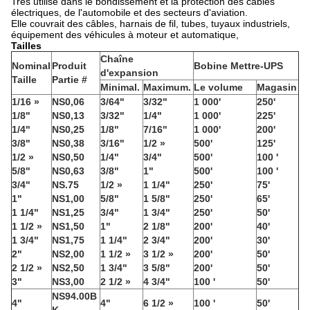
Très utilisé dans le bondissement et la protection des câbles
électriques, de l'automobile et des secteurs d'aviation.
Elle couvrait des câbles, harnais de fil, tubes, tuyaux industriels,
équipement des véhicules à moteur et automatique,
Tailles
Chaîne
Nominal
Produit
Bobine Mettre-UPS
d'expansion
Taille
Partie #
Minimal.
Maximum.
Le volume
Magasin
1/16 »
NS0,06
3/64"
3/32"
1 000'
250'
1/8"
NS0,13
3/32"
1/4"
1 000'
225'
1/4"
NS0,25
1/8"
7/16"
1 000'
200'
3/8"
NS0,38
3/16"
1/2 »
500'
125'
1/2 »
NS0,50
1/4"
3/4"
500'
100 '
5/8"
NS0,63
3/8"
1"
500'
100 '
3/4"
NS.75
1/2 »
1 1/4"
250'
75'
1"
NS1,00
5/8"
1 5/8"
250'
65'
1 1/4"
NS1,25
3/4"
1 3/4"
250'
50'
1 1/2 »
NS1,50
1"
2 1/8"
200'
40'
1 3/4"
NS1,75
1 1/4"
2 3/4"
200'
30'
2"
NS2,00
1 1/2 »
3 1/2 »
200'
50'
2 1/2 »
NS2,50
1 3/4"
3 5/8"
200'
50'
3"
NS3,00
2 1/2 »
4 3/4"
100 '
50'
NS94.00B
4"
4"
6 1/2 »
100 '
50'