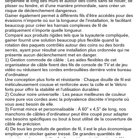
serpentée le long des murs et autour des coins sans se nouer, se
plisser ou fendre, et d'une manière primordiale, sans créer un
risque de déclenchement dangereux.
Gainer également permet à différents fils d'être accédés pour des
évasions n'importe où sur la longueur de l'installation, le facilitant
beaucoup pour créer les harnais complexes de fil de
pratiquement n'importe quelle longueur.
Comparé aux produits rigides tels que la tuyauterie compliquée,
gainer fournit une solution beaucoup plus flexible quand la
rotation des paquets contrôlés autour des coins ou des bords
serrés, ayant pour résultat une installation plus ordonnée qui ne
présente aucun déclenchement met en danger.
1) Gestion commode de câble : Les aides flexibles de cet
organisateur de câble fixent des fils de console de TV et de jeu
vidéo ou réduisent les cordes embrouillées derrière votre bureau
d'ordinateur
Une conception plus forte et résistante : Chaque douille de fil est
méticuleusement cousue et renforcée avec la colle et le Velcro
forts pour offrir la stabilité et l'utilisation durables
2) Couleur noire universelle : Les peaux meilleures de couleur
noire pure vos cordes avec la polyvalence discrète n'importe où
vous avez besoin de elle.
3) Format mince et personnalisable : À 60" x 4,5" de long, nos
manchons de câbles d'ordinateur peut être coupé pour adapter
vos besoins spécifiques ou bout à bout utilisé de la couverture de
câble de précision.
4) De tous les produits de gestion de fil, il est le plus économique
employer et stocker gainer tressé. De grandes quantités de