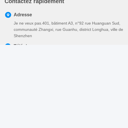
Contactez rapidement
Adresse
Je ne veux pas.401, bâtiment A3, n°92 rue Huanguan Sud,
communauté Zhangxi, rue Guanhu, district Longhua, ville de
Shenzhen
Téléphone
86-755-2803-2656
Email
sales@huiyunhai.com
Politique en matière de protection de la vie privée
|
Plan du site
|
Bonne qualité de la Chine Gainer tressé électrique Fournisseur. ©
de Copyright 2018-2026 SHENZHEN HUIYUNHAI TECH CO.,
LTD . Tous droits réservés.