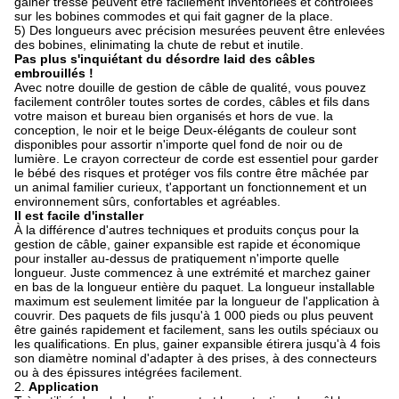
gainer tressé peuvent être facilement inventoriées et contrôlées
sur les bobines commodes et qui fait gagner de la place.
5) Des longueurs avec précision mesurées peuvent être enlevées
des bobines, elinimating la chute de rebut et inutile.
Pas plus s'inquiétant du désordre laid des câbles
embrouillés !
Avec notre douille de gestion de câble de qualité, vous pouvez
facilement contrôler toutes sortes de cordes, câbles et fils dans
votre maison et bureau bien organisés et hors de vue. la
conception, le noir et le beige Deux-élégants de couleur sont
disponibles pour assortir n'importe quel fond de noir ou de
lumière. Le crayon correcteur de corde est essentiel pour garder
le bébé des risques et protéger vos fils contre être mâchée par
un animal familier curieux, t'apportant un fonctionnement et un
environnement sûrs, confortables et agréables.
Il est facile d'installer
À la différence d'autres techniques et produits conçus pour la
gestion de câble, gainer expansible est rapide et économique
pour installer au-dessus de pratiquement n'importe quelle
longueur. Juste commencez à une extrémité et marchez gainer
en bas de la longueur entière du paquet. La longueur installable
maximum est seulement limitée par la longueur de l'application à
couvrir. Des paquets de fils jusqu'à 1 000 pieds ou plus peuvent
être gainés rapidement et facilement, sans les outils spéciaux ou
les qualifications. En plus, gainer expansible étirera jusqu'à 4 fois
son diamètre nominal d'adapter à des prises, à des connecteurs
ou à des épissures intégrées facilement.
2.
Application