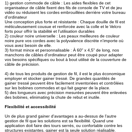
1) gestion commode de câble : Les aides flexibles de cet
organisateur de câble fixent des fils de console de TV et de jeu
vidéo ou réduisent les cordes embrouillées derrière votre bureau
d'ordinateur
Une conception plus forte et résistante : Chaque douille de fil est
méticuleusement cousue et renforcée avec la colle et le Velcro
forts pour offrir la stabilité et l'utilisation durables
2) couleur noire universelle : Les peaux meilleures de couleur
noire pure vos cordes avec la polyvalence discrète n'importe où
vous avez besoin de elle.
3) format mince et personnalisable : À 60" x 4,5" de long, nos
manchons de câbles d'ordinateur peut être coupé pour adapter
vos besoins spécifiques ou bout à bout utilisé de la couverture de
câble de précision.
4) de tous les produits de gestion de fil, il est le plus économique
employer et stocker gainer tressé. De grandes quantités de
gainer tressé peuvent être facilement inventoriées et contrôlées
sur les bobines commodes et qui fait gagner de la place.
5) des longueurs avec précision mesurées peuvent être enlevées
des bobines, elinimating la chute de rebut et inutile.
Flexibilité et accessibilité
Un de plus grand gainer d'avantages a au-dessus de l'autre
gestion de fil que les solutions est sa flexibilité. Quand une
application doit faire des tours serrés, ou confortable contre les
structures existantes, gainer est la seule solution réalisable.