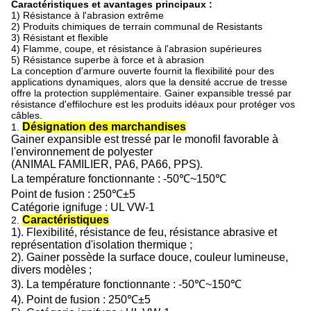
Caractéristiques et avantages principaux :
1) Résistance à l'abrasion extrême
2) Produits chimiques de terrain communal de Resistants
3) Résistant et flexible
4) Flamme, coupe, et résistance à l'abrasion supérieures
5) Résistance superbe à force et à abrasion
La conception d'armure ouverte fournit la flexibilité pour des
applications dynamiques, alors que la densité accrue de tresse
offre la protection supplémentaire. Gainer expansible tressé par
résistance d'effilochure est les produits idéaux pour protéger vos
câbles.
Désignation des marchandises
1.
Gainer expansible est tressé par le monofil favorable à
l'environnement de polyester
(ANIMAL FAMILIER, PA6, PA66, PPS)
.
La température fonctionnante : -50℃~150℃
Point de fusion : 250℃±5
Catégorie ignifuge : UL VW-1
Caractéristiques
2.
1).
Flexibilité
, résistance de feu, résistance abrasive et
représentation d'isolation thermique
;
2). Gainer possède la surface douce, couleur lumineuse,
divers modèles
;
3).
La température fonctionnante : -50℃~150℃
4).
Point de fusion : 250℃±5