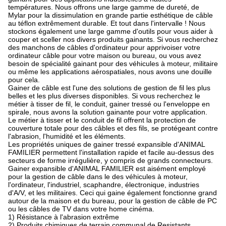
températures. Nous offrons une large gamme de dureté, de
Mylar pour la dissimulation en grande partie esthétique de câble
au téflon extrêmement durable. Et tout dans l'intervalle ! Nous
stockons également une large gamme d'outils pour vous aider à
couper et sceller nos divers produits gainants. Si vous recherchez
des manchons de câbles d'ordinateur pour apprivoiser votre
ordinateur câble pour votre maison ou bureau, ou vous avez
besoin de spécialité gainant pour des véhicules à moteur, militaire
ou même les applications aérospatiales, nous avons une douille
pour cela.
Gainer de câble est l'une des solutions de gestion de fil les plus
belles et les plus diverses disponibles. Si vous recherchez le
métier à tisser de fil, le conduit, gainer tressé ou l'enveloppe en
spirale, nous avons la solution gainante pour votre application.
Le métier à tisser et le conduit de fil offrent la protection de
couverture totale pour des câbles et des fils, se protégeant contre
l'abrasion, l'humidité et les éléments.
Les propriétés uniques de gainer tressé expansible d'ANIMAL
FAMILIER permettent l'installation rapide et facile au-dessus des
secteurs de forme irrégulière, y compris de grands connecteurs.
Gainer expansible d'ANIMAL FAMILIER est aisément employé
pour la gestion de câble dans le des véhicules à moteur,
l'ordinateur, l'industriel, scaphandre, électronique, industries
d'A/V, et les militaires. Ceci qui gaine également fonctionne grand
autour de la maison et du bureau, pour la gestion de câble de PC
ou les câbles de TV dans votre home cinéma.
1) Résistance à l'abrasion extrême
2) Produits chimiques de terrain communal de Resistants