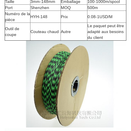
Taille
3mm-148mm
Emballage
100-1000m/spool
Port
Shenzhen
MOQ
500m
Numéro de la
HYH-148
Prix
0.08-1USD/M
pièce
Le paquet peut être
Outil de
Couteau chaud
Autre
adapté aux besoins
coupe
du client