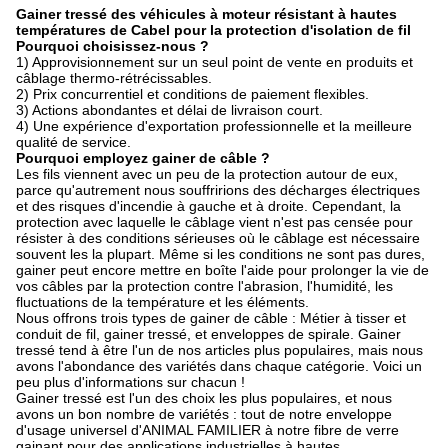
Gainer tressé des véhicules à moteur résistant à hautes
températures de Cabel pour la protection d'isolation de fil
Pourquoi choisissez-nous ?
1) Approvisionnement sur un seul point de vente en produits et
câblage thermo-rétrécissables.
2) Prix concurrentiel et conditions de paiement flexibles.
3) Actions abondantes et délai de livraison court.
4) Une expérience d'exportation professionnelle et la meilleure
qualité de service.
Pourquoi employez gainer de câble ?
Les fils viennent avec un peu de la protection autour de eux,
parce qu'autrement nous souffririons des décharges électriques
et des risques d'incendie à gauche et à droite. Cependant, la
protection avec laquelle le câblage vient n'est pas censée pour
résister à des conditions sérieuses où le câblage est nécessaire
souvent les la plupart. Même si les conditions ne sont pas dures,
gainer peut encore mettre en boîte l'aide pour prolonger la vie de
vos câbles par la protection contre l'abrasion, l'humidité, les
fluctuations de la température et les éléments.
Nous offrons trois types de gainer de câble : Métier à tisser et
conduit de fil, gainer tressé, et enveloppes de spirale. Gainer
tressé tend à être l'un de nos articles plus populaires, mais nous
avons l'abondance des variétés dans chaque catégorie. Voici un
peu plus d'informations sur chacun !
Gainer tressé est l'un des choix les plus populaires, et nous
avons un bon nombre de variétés : tout de notre enveloppe
d'usage universel d'ANIMAL FAMILIER à notre fibre de verre
gainant pour des applications industrielles à hautes