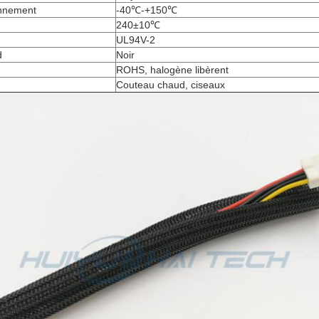
onnement
-40℃-+150℃
240±10℃
UL94V-2
d
Noir
ROHS, halogène libèrent
Couteau chaud, ciseaux