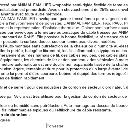
ressé par ANIMAL FAMILIER wrappable semi-rigide flexible de fente est u
 l'installation est primordiale. Avec un chevauchement de 25%, ceci en
 gainante avec toute autre méthode.
'
ANIMAL FAMILIER
enveloppant gainer tressé fendu
pour la gestion d
ble à l'environnement de polyester. L'ANIMAL FAMILIER, PA6, PA66, PPS s
ve et la représentation d'isolation thermique. Gainer sont surface dou
essée par enveloppe à fermeture automatique de câble tressée par ANIM
e stantard de RoHS. Elle possède la bonne flexibilité, la résistance de fe
r possède la surface douce, couleur lumineuse, divers modèles.
 l'Auto-montage sans putréfaction de la chaleur ou d'humidité au-dess
ller la portée, halogène librement, les fils inflammables typiques ou les
énéralement sur des harnais de fil, des câbles équipés, des câbles plat
l'équipement, les chemins de fer et des panneaux des véhicules à mote
rmeture automatique est une douille non expansible tissée de la chaîne
olution légère, rentable et dure pour la protection d'un large éventail de 
hérente lui permet d'être courbure, bobine et équipé des formes irréguliè
es de finition rapidement.
fil et de serrer, pour des industries de cordon de secteur d'ordinateur, d
sée par Velcro est très utilisée pour la gestion du cordon de secteur d
leur ou humidité sans putréfaction, Auto-montage au-dessus de beaucoup
 fils inflammables typiques ou l'effilochure de câble résistante.
on de données :
iques
Polyester