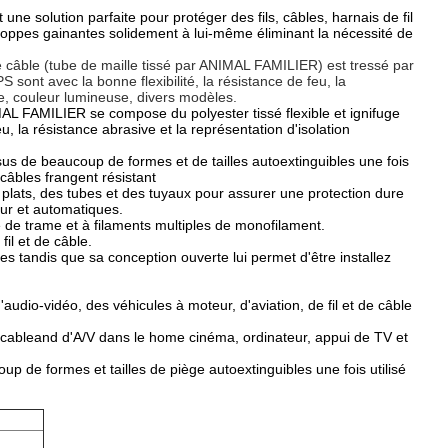
ne solution parfaite pour protéger des fils, câbles, harnais de fil
veloppes gainantes solidement à lui-même éliminant la nécessité de
e câble (tube de maille tissé par ANIMAL FAMILIER) est tressé par
ont avec la bonne flexibilité, la résistance de feu, la
ce, couleur lumineuse, divers modèles.
AL FAMILIER se compose du polyester tissé flexible et ignifuge
u, la résistance abrasive et la représentation d'isolation
us de beaucoup de formes et de tailles autoextinguibles une fois
 câbles frangent résistant
s plats, des tubes et des tuyaux pour assurer une protection dure
ur et automatiques.
 de trame et à filaments multiples de monofilament.
fil et de câble.
res tandis que sa conception ouverte lui permet d'être installez
'audio-vidéo, des véhicules à moteur, d'aviation, de fil et de câble
e cableand d'A/V dans le home cinéma, ordinateur, appui de TV et
 de formes et tailles de piège autoextinguibles une fois utilisé