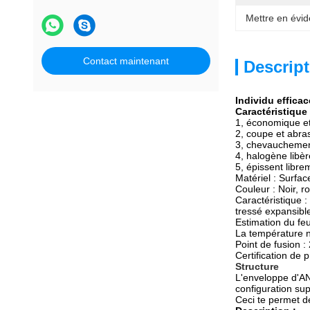
Mettre en évid
Contact maintenant
Descript
Individu effica
Caractéristique
1, économique et 
2, coupe et abras
3, chevauchemen
4, halogène libèr
5, épissent libre
Matériel :
Surfac
Couleur : Noir, ro
Caractéristique : 
tressé expansib
Estimation du fe
La température 
Point de fusion :
Certification de p
Structure
L'enveloppe d'A
configuration su
Ceci te permet d