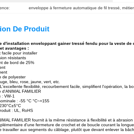
ence:
enveloppe à fermeture automatique de fil tressé
, 
métier
ion De Produit
ce d'installation enveloppant gainer tressé fendu pour la veste de 
 et avantages :
facile pour installer
ion résistants
t de bord de 25%
ent
ment
e
de
polyester
uge, bleu, rose, jaune, vert, etc.
L'excellente flexibilité, recourbement facile, simplifient l'opération, la b
le d'ANIMAL FAMILIER
u :
VW-1
nominale
:
-55 °C °C~+155
 230
°C±5°C
roduit :
UL, RoHS
NIMAL FAMILIER fournit à
la
même résistance à flexibilité et à abrasion
pplémentaire d'une fermeture de crochet et de boucle courant la longue
e travailler aux segments du câblage, plutôt que devant enlever la bâch