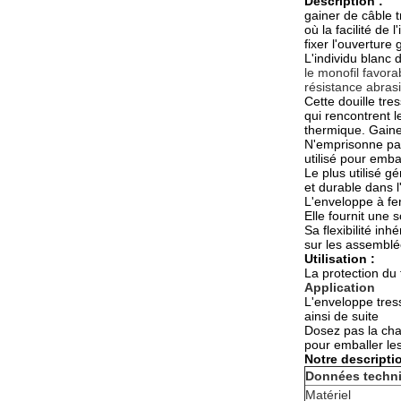
Description :
gainer de câble t
où la facilité de
fixer l'ouverture
L'individu
blanc d
le monofil favora
résistance abrasi
Cette douille tr
qui rencontrent l
thermique. Gaine
N'emprisonne pas
utilisé pour emba
Le plus utilisé g
et durable dans 
L'enveloppe à fe
Elle fournit une s
Sa flexibilité in
sur les assemblé
Utilisation :
La protection du 
Application
L'enveloppe tres
ainsi de suite
Dosez pas la cha
pour emballer les
Notre descripti
Données techn
Matériel