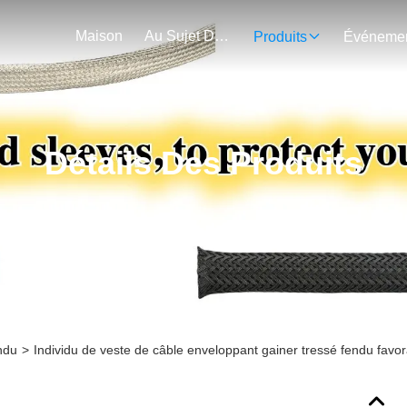
Maison
Au Sujet De Nous
Produits
Détails Des Produits
ndu
>
Individu de veste de câble enveloppant gainer tressé fendu favo