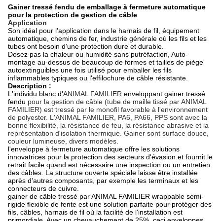
Gainer tressé fendu de emballage à fermeture automatique
pour la protection de gestion de câble
Application
Son idéal pour l'application dans le harnais de fil, équipement
automatique, chemins de fer, industrie générale où les fils et les
tubes ont besoin d'une protection dure et durable.
Dosez pas la chaleur ou humidité sans putréfaction, Auto-
montage au-dessus de beaucoup de formes et tailles de piège
autoextinguibles une fois utilisé pour emballer les fils
inflammables typiques ou l'effilochure de câble résistante.
Description :
L'individu
blanc d'
ANIMAL FAMILIER
enveloppant gainer tressé
fendu
pour la gestion de câble (tube de maille tissé par ANIMAL
FAMILIER) est tressé par le monofil favorable à l'environnement
de polyester. L'ANIMAL FAMILIER, PA6, PA66, PPS sont avec la
bonne flexibilité, la résistance de feu, la résistance abrasive et la
représentation d'isolation thermique. Gainer sont surface douce,
couleur lumineuse, divers modèles.
l'enveloppe à fermeture automatique offre les solutions
innovatrices pour la protection des secteurs d'évasion et fournit le
retrait facile quand est nécessaire une inspection ou un entretien
des câbles. La structure ouverte spéciale laisse être installée
après d'autres composants, par exemple les terminaux et les
connecteurs de cuivre.
gainer de câble tressé par ANIMAL FAMILIER wrappable semi-
rigide flexible de fente est une solution parfaite pour protéger des
fils, câbles, harnais de fil où la facilité de l'installation est
primordiale. Avec un chevauchement de 25%, ceci enveloppes