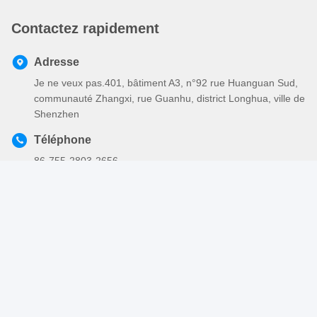
Contactez rapidement
Adresse
Je ne veux pas.401, bâtiment A3, n°92 rue Huanguan Sud,
communauté Zhangxi, rue Guanhu, district Longhua, ville de
Shenzhen
Téléphone
86-755-2803-2656
Email
sales@huiyunhai.com
Politique en matière de protection de la vie privée
|
Plan du site
|
Bonne qualité de la Chine Gainer tressé électrique Fournisseur. ©
de Copyright 2018-2026 SHENZHEN HUIYUNHAI TECH CO.,