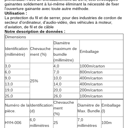
gainantes solidement à lui-même éliminant la nécessité de fixer
l'ouverture gainante avec toute autre méthode.
Utilisation :
La protection du fil et de serrer, pour des industries de cordon de
secteur d'ordinateur, d'audio-vidéo, des véhicules à moteur,
d'aviation, de fil et de câble
Notre description de données :
Dimensions
Diamètre
Identification
Chevauche
maximum de
Emballage
(millimètre)
ment (%)
bumdle
(millimètre)
3,0
4,0
1000m/carton
6,0
7,0
800m/carton
9,0
10,0
400m/carton
25%
13,0
14,0
400m/carton
19,0
20,0
200m/carton
25,0
26,0
100m/carton
Chevauche
Numéro de la
Identification
Diamètre de
Emballage
ment
pièce.
(d)
Max. Bundle.
(l)
(%)
6,0
7,0
HYH-006
25
100m
millimètres
millimètres