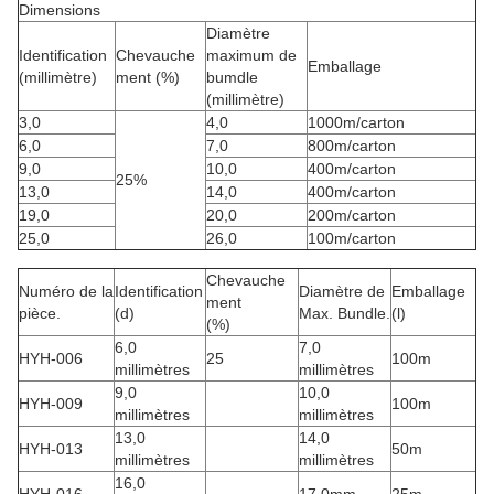
Dimensions
Diamètre
Identification
Chevauche
maximum de
Emballage
(millimètre)
ment (%)
bumdle
(millimètre)
3,0
4,0
1000m/carton
6,0
7,0
800m/carton
9,0
10,0
400m/carton
25%
13,0
14,0
400m/carton
19,0
20,0
200m/carton
25,0
26,0
100m/carton
Chevauche
Numéro de la
Identification
Diamètre de
Emballage
ment
pièce.
(d)
Max. Bundle.
(l)
(%)
6,0
7,0
HYH-006
25
100m
millimètres
millimètres
9,0
10,0
HYH-009
100m
millimètres
millimètres
13,0
14,0
HYH-013
50m
millimètres
millimètres
16,0