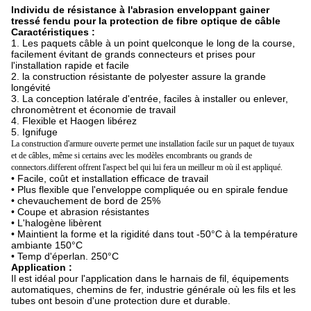
Individu de résistance à l'abrasion enveloppant gainer
tressé fendu pour la protection de fibre optique de câble
Caractéristiques :
1. Les paquets câble à un point quelconque le long de la course,
facilement évitant de grands connecteurs et prises pour
l'installation rapide et facile
2. la construction résistante de polyester assure la grande
longévité
3. La conception latérale d'entrée, faciles à installer ou enlever,
chronomètrent et économie de travail
4. Flexible et Haogen libérez
5. Ignifuge
La construction d'armure ouverte permet une installation facile sur un paquet de tuyaux
et de câbles, même si certains avec les modèles encombrants ou grands de
connectors.different offrent l'aspect bel qui lui fera un meilleur m où il est appliqué.
• Facile, coût et installation efficace de travail
• Plus flexible que l'enveloppe compliquée ou en spirale fendue
• chevauchement de bord de 25%
• Coupe et abrasion résistantes
• L'halogène libèrent
• Maintient la forme et la rigidité dans tout -50°C à la température
ambiante 150°C
• Temp d'éperlan. 250°C
Application :
Il est idéal pour l'application dans le harnais de fil, équipements
automatiques, chemins de fer, industrie générale où les fils et les
tubes ont besoin d'une protection dure et durable.