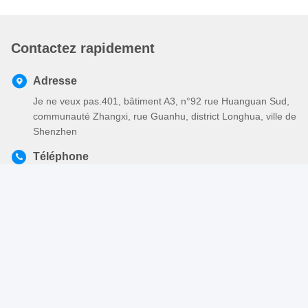
Contactez rapidement
Adresse
Je ne veux pas.401, bâtiment A3, n°92 rue Huanguan Sud,
communauté Zhangxi, rue Guanhu, district Longhua, ville de
Shenzhen
Téléphone
86-755-2803-2656
Email
sales@huiyunhai.com
Politique en matière de protection de la vie privée
|
Plan du site
|