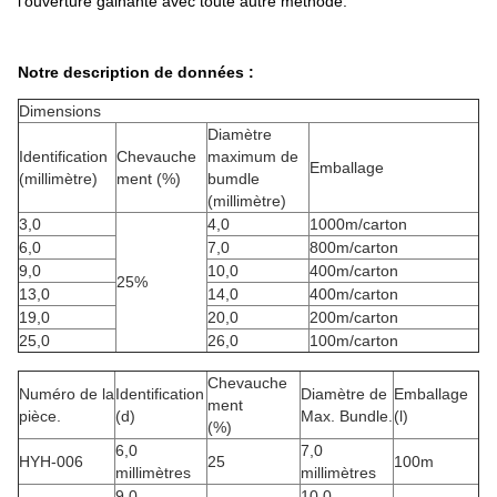
l'ouverture gainante avec toute autre méthode.
Notre description de données :
Dimensions
Diamètre
Identification
Chevauche
maximum de
Emballage
(millimètre)
ment (%)
bumdle
(millimètre)
3,0
4,0
1000m/carton
6,0
7,0
800m/carton
9,0
10,0
400m/carton
25%
13,0
14,0
400m/carton
19,0
20,0
200m/carton
25,0
26,0
100m/carton
Chevauche
Numéro de la
Identification
Diamètre de
Emballage
ment
pièce.
(d)
Max. Bundle.
(l)
(%)
6,0
7,0
HYH-006
25
100m
millimètres
millimètres
9,0
10,0