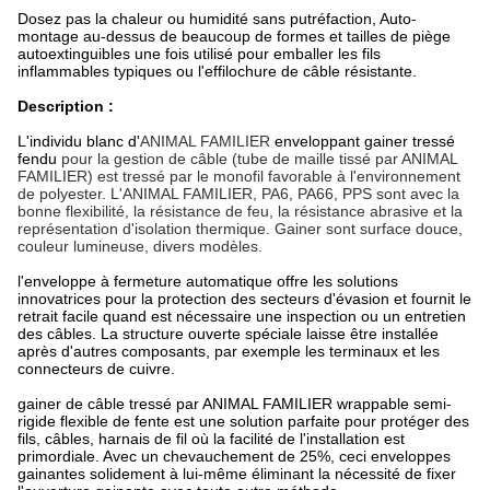
Dosez pas la chaleur ou humidité sans putréfaction, Auto-
montage au-dessus de beaucoup de formes et tailles de piège
autoextinguibles une fois utilisé pour emballer les fils
inflammables typiques ou l'effilochure de câble résistante.
Description :
L'individu
blanc d'
ANIMAL FAMILIER
enveloppant gainer tressé
fendu
pour la gestion de câble (tube de maille tissé par ANIMAL
FAMILIER) est tressé par le monofil favorable à l'environnement
de polyester. L'ANIMAL FAMILIER, PA6, PA66, PPS sont avec la
bonne flexibilité, la résistance de feu, la résistance abrasive et la
représentation d'isolation thermique. Gainer sont surface douce,
couleur lumineuse, divers modèles.
l'enveloppe à fermeture automatique offre les solutions
innovatrices pour la protection des secteurs d'évasion et fournit le
retrait facile quand est nécessaire une inspection ou un entretien
des câbles. La structure ouverte spéciale laisse être installée
après d'autres composants, par exemple les terminaux et les
connecteurs de cuivre.
gainer de câble tressé par ANIMAL FAMILIER wrappable semi-
rigide flexible de fente est une solution parfaite pour protéger des
fils, câbles, harnais de fil où la facilité de l'installation est
primordiale. Avec un chevauchement de 25%, ceci enveloppes
gainantes solidement à lui-même éliminant la nécessité de fixer