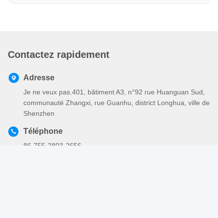
Contactez rapidement
Adresse
Je ne veux pas.401, bâtiment A3, n°92 rue Huanguan Sud,
communauté Zhangxi, rue Guanhu, district Longhua, ville de
Shenzhen
Téléphone
86-755-2803-2656
Email
sales@huiyunhai.com