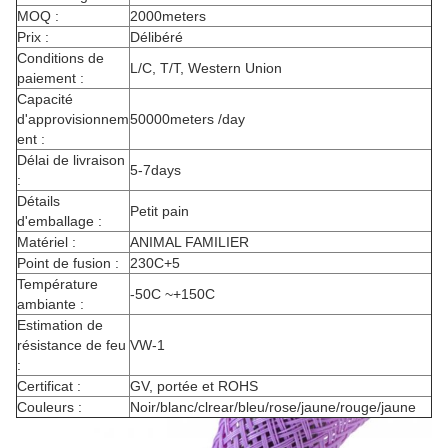
MOQ :
2000meters
Prix :
Délibéré
Conditions de
L/C, T/T, Western Union
paiement :
Capacité
d'approvisionnem
50000meters /day
ent :
Délai de livraison
5-7days
:
Détails
Petit pain
d'emballage :
Matériel :
ANIMAL FAMILIER
Point de fusion :
230C+5
Température
-50C ~+150C
ambiante :
Estimation de
résistance de feu
VW-1
:
Certificat :
GV, portée et ROHS
Couleurs :
Noir/blanc/clrear/bleu/rose/jaune/rouge/jaune