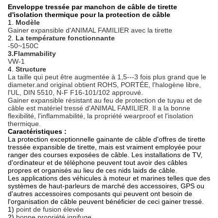
Enveloppe tressée par manchon de câble de tirette
d'isolation thermique pour la protection de câble
1.
Modèle
Gainer expansible d'ANIMAL FAMILIER avec la tirette
2.
La température fonctionnante
-50~150C
3.Flammability
VW-1
4.
Structure
La taille qui peut être augmentée à 1,5---3 fois plus grand que le
diameter.and original obtient ROHS, PORTÉE, l'halogène libre,
l'UL, DIN 5510, N-F F16-101/102 approuvé.
Gainer expansible résistant au feu de protection de tuyau et de
câble est matériel tressé d'ANIMAL FAMILIER. Il a la bonne
flexibilité, l'inflammabilité, la propriété wearproof et l'isolation
thermique.
Caractéristiques :
La protection exceptionnelle gainante de câble d'offres de tirette
tressée expansible de tirette, mais est vraiment employée pour
ranger des courses exposées de câble. Les installations de TV,
d'ordinateur et de téléphone peuvent tout avoir des câbles
propres et organisés au lieu de ces nids laids de câble.
Les applications des véhicules à moteur et marines telles que des
systèmes de haut-parleurs de marché des accessoires, GPS ou
d'autres accessoires composants qui peuvent ont besoin de
l'organisation de câble peuvent bénéficier de ceci gainer tressé.
1)
point de fusion élevée
2)
bonne propriété ignifuge