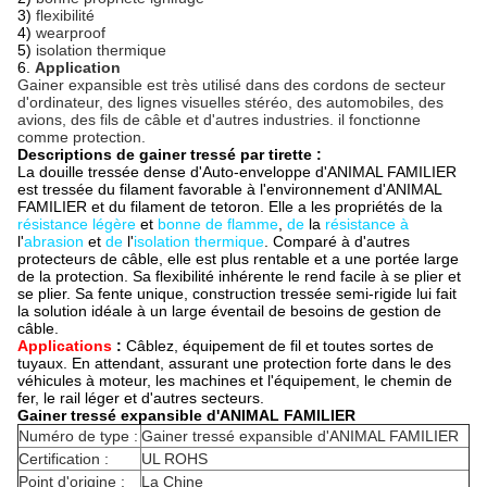
3)
flexibilité
4)
wearproof
5)
isolation thermique
6.
Application
Gainer expansible est très utilisé dans des cordons de secteur
d'ordinateur, des lignes visuelles stéréo, des automobiles, des
avions, des fils de câble et d'autres industries. il fonctionne
comme protection.
Descriptions de gainer tressé par tirette :
La douille tressée dense d'Auto-enveloppe d'ANIMAL FAMILIER
est tressée du filament favorable à l'environnement d'ANIMAL
FAMILIER et du filament de tetoron. Elle a les propriétés de
la
résistance légère
et
bonne de flamme
,
de
la
résistance à
l'
abrasion
et
de
l'
isolation thermique
. Comparé à d'autres
protecteurs de câble, elle est plus rentable et a une portée large
de la protection. Sa flexibilité inhérente le rend facile à se plier et
se plier. Sa fente unique, construction tressée semi-rigide lui fait
la solution idéale à un large éventail de
besoins
de gestion
de
câble
.
Applications
:
Câblez, équipement de fil et toutes sortes de
tuyaux. En attendant, assurant une protection forte dans le des
véhicules à moteur, les machines et l'équipement, le chemin de
fer, le rail léger et d'autres secteurs.
Gainer tressé expansible d'ANIMAL FAMILIER
Numéro de type :
Gainer tressé expansible d'ANIMAL FAMILIER
Certification :
UL ROHS
Point d'origine :
La Chine