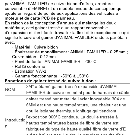
parANIMAL FAMILIER de cuivre bidon d'offres, armature
convenable d'EMI/RFI et un modèle unique de conception qui
ajoute un regard de pointe aux applications des véhicules à
moteur et de carte PCB de panneau.
En raison de la conception d'armure qui mélange les deux
matériaux, ceci gainer tressé a un rapport convenable
d'expansion et il est facile travailler la flexibilité exceptionnelle qui
signifie le cuivre et gainer d'ANIMAL FAMILIER enduits par étain
avec.
· Matériel : Cuivre bidon
· Épaisseur de monofilament : ANIMAL FAMILIER - 0.25mm ;
Cuivre bidon - 0.12mm
· Point de fonte : ANIMAL FAMILIER - 230°C
· RoHS conforme
· Estimation VW-1
· Gamme fonctionnante : -50°C à 150°C
Fonctions de gainer tressé de cuivre bidon :
3/4" a étamé gainer tressé expansible d'ANIMAL
NOM
FAMILIER de cuivre en métal pour le harnais de câble
gainer tressé par métal de l'acier inoxydable 304 de
6MM est une haute température, une chaleur et une
douille isolante thermique ignifuge qui tiendront
l'exposition 900°C continue. La douille tressée à
Introductio
hautes températures basse de fibre de verre est
n
fabriquée du type de haute qualité fibre de verre d'E