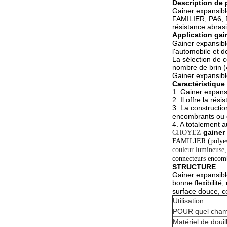
Description de 
Gainer expansibl
FAMILIER, PA6, P
résistance abras
Application gai
Gainer expansible
l'automobile et d
La sélection de 
nombre de brin (
Gainer expansible
Caractéristique 
1. Gainer expans
2. Il offre la rés
3. La constructi
encombrants ou 
4. A totalement a
gainer
CHOYEZ
FAMILIER (polyes
couleur lumineuse,
connecteurs encomb
STRUCTURE
Gainer expansibl
bonne flexibilité
surface douce, c
Utilisation :
POUR quel cham
Matériel de douil