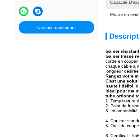
Capacité D'ap
Mettre en évid
Contact maintenant
Descript
Gainer résistant
Gainer tressé r
corde en coupant 
chaque câble à n'
longueur désirée 
Rangez votre m
C'est une solut
haute fidélité, 
Idéal pour main
tube ordonné to
1.
Température d
2.
Point de fusio
3.
Inflammabilité
4.
Couleur standa
5.
Outil de coup
6.
Certificat : R