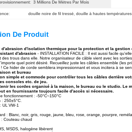
provisionnement:
3 Millions De Mètres Par Mois
ence:
douille noire de fil tressé
, 
douille à hautes températures 
ion De Produit
 d'abrasion d'isolation thermique pour la protection et la gestion
ésistant d'abrasion
- INSTALLATION FACILE : Il est aussi facile qu'elle
des trous dans elle. Notre organisateur de câble vient avec les sorties
importe quel point désiré. Recueillez juste les câbles ensemble (les pris
! Ce hider de corde semblera impressionnant et vous incitera à se sent
aison et bureau
ion simple et commode pour contrôler tous les câbles derrière vo
des consoles etc. de jeu.
tenir les cordes organisé à la maison, le bureau ou le studio. Le 
ut en fournissante toujours facile d'accès si nécessaire.
e fonctionnement : -50°C~150°C
n : 250±5°C.
 : UL VW-1
rd : Blanc, noir, gris, rouge, jaune, bleu, rose, orange, pourpre, remé
e : Couteau chaud
oHS, MSDS, halogène libèrent