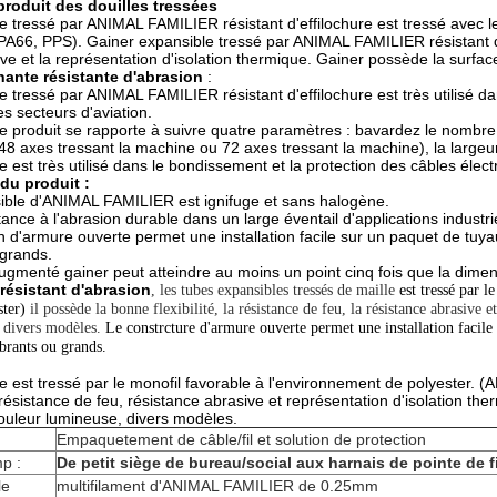
produit des douilles tressées
e tressé par ANIMAL FAMILIER résistant d'effilochure est tressé avec l
A66, PPS). Gainer expansible tressé par ANIMAL FAMILIER résistant d'eff
ive et la représentation d'isolation thermique. Gainer possède la surfa
nante résistante d'abrasion
:
 tressé par ANIMAL FAMILIER résistant d'effilochure est très utilisé da
es secteurs d'aviation.
ce produit se rapporte à suivre quatre paramètres : bavardez le nombre
48 axes tressant la machine ou 72 axes tressant la machine), la large
 est très utilisé dans le bondissement et la protection des câbles élect
du produit :
ible d'ANIMAL FAMILIER est ignifuge et sans halogène.
istance à l'abrasion durable dans un large éventail d'applications industri
on d'armure ouverte permet une installation facile sur un paquet de tuy
grands.
ugmenté gainer peut atteindre au moins un point cinq fois que la dimens
 résistant d'abrasion
, les tubes expansibles tressés de maille
est tressé par 
ter)
il possède la bonne flexibilité, la résistance de feu, la résistance abrasive
 divers modèles.
Le constrcture d'armure ouverte permet une installation facile
rants ou grands.
e est tressé par le monofil favorable à l'environnement de polyester.
, résistance de feu, résistance abrasive et représentation d'isolation t
ouleur lumineuse, divers modèles.
Empaquetement de câble/fil et solution de protection
p :
De petit siège de bureau/social aux harnais de pointe de fi
le
multifilament d'ANIMAL FAMILIER de 0.25mm