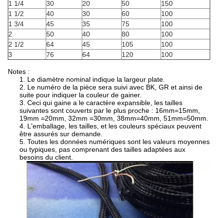
1 1/4
30
20
50
150
1 1/2
40
30
60
100
1 3/4
45
35
75
100
2
50
40
80
100
2 1/2
64
45
105
100
3
76
64
120
100
Notes :
1. Le diamètre nominal indique la largeur plate.
2. Le numéro de la pièce sera suivi avec BK, GR et ainsi de
suite pour indiquer la couleur de gainer.
3. Ceci qui gaine a le caractère expansible, les tailles
suivantes sont couverts par le plus proche : 16mm=15mm,
19mm =20mm, 32mm =30mm, 38mm=40mm, 51mm=50mm.
4. L'emballage, les tailles, et les couleurs spéciaux peuvent
être assurés sur demande.
5. Toutes les données numériques sont les valeurs moyennes
ou typiques, pas comprenant des tailles adaptées aux
besoins du client.