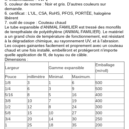
5. couleur de norme : Noir et gris. D'autres couleurs sur
demande.
6. certificat : L'UL, CSA, RoHS, PFOS, PORTÉE, halogène
libèrent
7. outil de coupe : Couteau chaud
Le tube expansible d'ANIMAL FAMILIER est tressé des monofils
de terepthalate de polyéthylène (ANIMAL FAMILIER). Le matériel
a un grand choix de température de fonctionnement, est résistant
à la dégradation chimique, au rayonnement UV, et à l'abrasion.
Les coupes gainantes facilement et proprement avec un couteau
chaud et une fois installé, embelliront et protégeront n'importe
quelle application de fil, de tuyau ou de câble.
Dimensions :
Emballage
Largeur
Gamme expansible
(m/roll)
Pouce
millimètre
Minimal.
Maximum.
1/8
3
1
6
500
1/4
6
3
9
500
5/16
8
5
16
400
3/8
10
7
19
400
1/2
12
8
24
300
5/8
15
10
27
300
3/4
20
14
30
250
1
25
18
35
200