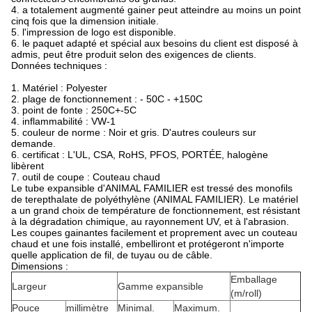
4. a totalement augmenté gainer peut atteindre au moins un point
cinq fois que la dimension initiale.
5. l'impression de logo est disponible.
6. le paquet adapté et spécial aux besoins du client est disposé à
admis, peut être produit selon des exigences de clients.
Données techniques :
1. Matériel : Polyester
2. plage de fonctionnement : - 50C - +150C
3. point de fonte : 250C+-5C
4. inflammabilité : VW-1
5. couleur de norme : Noir et gris. D'autres couleurs sur
demande.
6. certificat : L'UL, CSA, RoHS, PFOS, PORTÉE, halogène
libèrent
7. outil de coupe : Couteau chaud
Le tube expansible d'ANIMAL FAMILIER est tressé des monofils
de terepthalate de polyéthylène (ANIMAL FAMILIER). Le matériel
a un grand choix de température de fonctionnement, est résistant
à la dégradation chimique, au rayonnement UV, et à l'abrasion.
Les coupes gainantes facilement et proprement avec un couteau
chaud et une fois installé, embelliront et protégeront n'importe
quelle application de fil, de tuyau ou de câble.
Dimensions :
Emballage
Largeur
Gamme expansible
(m/roll)
Pouce
millimètre
Minimal.
Maximum.