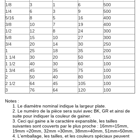
1/8
3
1
6
500
1/4
6
3
9
500
5/16
8
5
16
400
3/8
10
7
19
400
1/2
12
8
24
300
5/8
15
10
27
300
3/4
20
14
30
250
1
25
18
35
200
1 1/4
30
20
50
150
1 1/2
40
30
60
100
1 3/4
45
35
75
100
2
50
40
80
100
2 1/2
64
45
105
100
3
76
64
120
100
Notes :
1. Le diamètre nominal indique la largeur plate.
2. Le numéro de la pièce sera suivi avec BK, GR et ainsi de
suite pour indiquer la couleur de gainer.
3. Ceci qui gaine a le caractère expansible, les tailles
suivantes sont couverts par le plus proche : 16mm=15mm,
19mm =20mm, 32mm =30mm, 38mm=40mm, 51mm=50mm.
4. L'emballage, les tailles, et les couleurs spéciaux peuvent