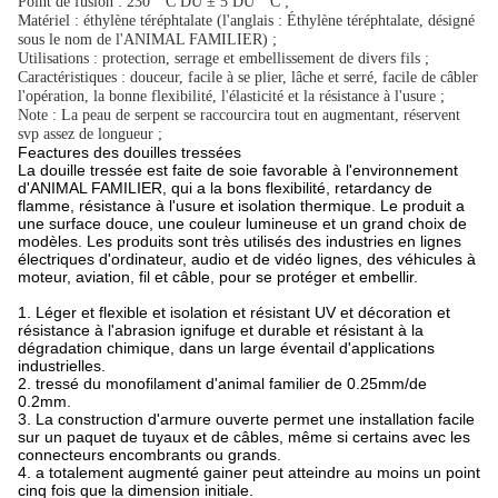
Point de fusion : 230 ° C DU ± 5 DU ° C ;
Matériel : éthylène téréphtalate (l'anglais : Éthylène téréphtalate, désigné
sous le nom de l'ANIMAL FAMILIER) ;
Utilisations : protection, serrage et embellissement de divers fils ;
Caractéristiques : douceur, facile à se plier, lâche et serré, facile de câbler
l'opération, la bonne flexibilité, l'élasticité et la résistance à l'usure ;
Note : La peau de serpent se raccourcira tout en augmentant, réservent
svp assez de longueur ;
Feactures des douilles tressées
La douille tressée est faite de soie favorable à l'environnement
d'ANIMAL FAMILIER, qui a la bons flexibilité, retardancy de
flamme, résistance à l'usure et isolation thermique. Le produit a
une surface douce, une couleur lumineuse et un grand choix de
modèles. Les produits sont très utilisés des industries en lignes
électriques d'ordinateur, audio et de vidéo lignes, des véhicules à
moteur, aviation, fil et câble, pour se protéger et embellir.
1. Léger et flexible et isolation et résistant UV et décoration et
résistance à l'abrasion ignifuge et durable et résistant à la
dégradation chimique, dans un large éventail d'applications
industrielles.
2. tressé du monofilament d'animal familier de 0.25mm/de
0.2mm.
3. La construction d'armure ouverte permet une installation facile
sur un paquet de tuyaux et de câbles, même si certains avec les
connecteurs encombrants ou grands.
4. a totalement augmenté gainer peut atteindre au moins un point
cinq fois que la dimension initiale.