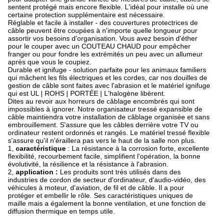
sentent protégé mais encore flexible. L'idéal pour installe où une
certaine protection supplémentaire est nécessaire.
Réglable et facile à installer - des couvertures protectrices de
câble peuvent être coupées à n'importe quelle longueur pour
assortir vos besoins d'organisation. Vous avez besoin d'éther
pour le couper avec un COUTEAU CHAUD pour empêcher
franger ou pour fondre les extrémités un peu avec un allumeur
après que vous le coupiez.
Durable et ignifuge - solution parfaite pour les animaux familiers
qui mâchent les fils électriques et les cordes, car nos douilles de
gestion de câble sont faites avec l'abrasion et le matériel ignifuge
qui est UL | ROHS | PORTÉE | L'halogène libèrent.
Dites au revoir aux horreurs de câblage encombrés qui sont
impossibles à ignorer. Notre organisateur tressé expansible de
câble maintiendra votre installation de câblage organisée et sans
embrouillement. S'assure que les câbles derrière votre TV ou
ordinateur restent ordonnés et rangés. Le matériel tressé flexible
s'assure qu'il n'éraillera pas vers le haut de la salle non plus.
1,
caractéristique
: La résistance à la corrosion forte, excellente
flexibilité, recourbement facile, simplifient l'opération, la bonne
évolutivité, la résilience et la résistance à l'abrasion.
2,
application :
Les produits sont très utilisés dans des
industries de cordon de secteur d'ordinateur, d'audio-vidéo, des
véhicules à moteur, d'aviation, de fil et de câble. Il a pour
protéger et embellir le rôle. Ses caractéristiques uniques de
maille mais a également la bonne ventilation, et une fonction de
diffusion thermique en temps utile.