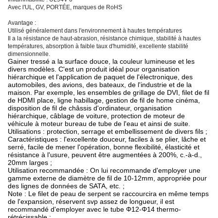
Avec l'UL, GV, PORTÉE, marques de RoHS
Avantage :
Utilisé généralement dans l'environnement à hautes températures
Il a la résistance de haut-abrasion, résistance chimique, stabilité à hautes
températures, absorption à faible taux d'humidité, excellente stabilité
dimensionnelle.
Gainer tressé a la surface douce, la couleur lumineuse et les
divers modèles. C'est un produit idéal pour organisation
hiérarchique et l'application de paquet de l'électronique, des
automobiles, des avions, des bateaux, de l'industrie et de la
maison. Par exemple, les ensembles de grillage de DVI, filet de fil
de HDMI place, ligne habillage, gestion de fil de home cinéma,
disposition de fil de châssis d'ordinateur, organisation
hiérarchique, câblage de voiture, protection de moteur de
véhicule à moteur bureau de tube de l'eau et ainsi de suite.
Utilisations : protection, serrage et embellissement de divers fils ;
Caractéristiques : l'excellente douceur, faciles à se plier, lâche et
serré, facile de mener l'opération, bonne flexibilité, élasticité et
résistance à l'usure, peuvent être augmentées à 200%, c.-à-d.,
20mm larges ;
Utilisation recommandée : On lui recommande d'employer une
gamme externe de diamètre de fil de 10-12mm, appropriée pour
des lignes de données de SATA, etc. ;
Note : Le filet de peau de serpent se raccourcira en même temps
de l'expansion, réservent svp assez de longueur, il est
recommandé d'employer avec le tube Φ12-Φ14 thermo-
rétrécissable ;