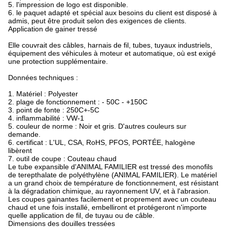
5. l'impression de logo est disponible.
6. le paquet adapté et spécial aux besoins du client est disposé à
admis, peut être produit selon des exigences de clients.
Application de gainer tressé
Elle couvrait des câbles, harnais de fil, tubes, tuyaux industriels,
équipement des véhicules à moteur et automatique, où est exigé
une protection supplémentaire.
Données techniques :
1. Matériel : Polyester
2. plage de fonctionnement : - 50C - +150C
3. point de fonte : 250C+-5C
4. inflammabilité : VW-1
5. couleur de norme : Noir et gris. D'autres couleurs sur
demande.
6. certificat : L'UL, CSA, RoHS, PFOS, PORTÉE, halogène
libèrent
7. outil de coupe : Couteau chaud
Le tube expansible d'ANIMAL FAMILIER est tressé des monofils
de terepthalate de polyéthylène (ANIMAL FAMILIER). Le matériel
a un grand choix de température de fonctionnement, est résistant
à la dégradation chimique, au rayonnement UV, et à l'abrasion.
Les coupes gainantes facilement et proprement avec un couteau
chaud et une fois installé, embelliront et protégeront n'importe
quelle application de fil, de tuyau ou de câble.
Dimensions des douilles tressées