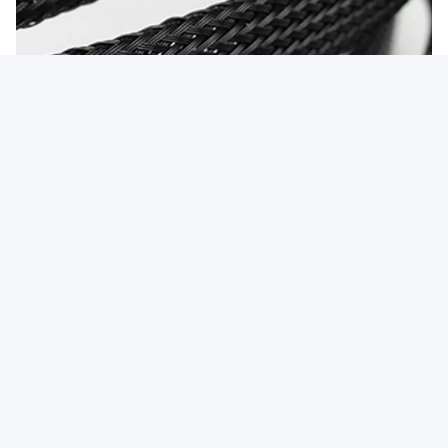
Étiquettes:
Gainer Tressé À Hautes Températures
Gainer Électrique Tressé