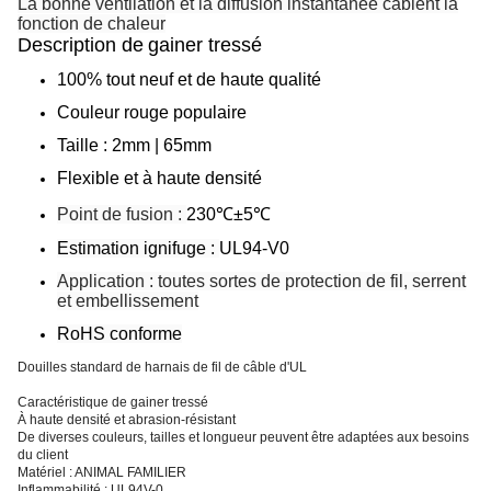
La bonne ventilation et la diffusion instantanée câblent la
fonction de chaleur
Description de
gainer tressé
100% tout neuf et de haute qualité
Couleur rouge populaire
Taille : 2mm | 65mm
Flexible et à haute densité
Point de fusion :
230℃±5℃
Estimation ignifuge :
UL94-V0
Application : toutes sortes de protection de fil, serrent
et embellissement
RoHS conforme
Douilles standard de harnais de fil de câble d'UL
Caractéristique de gainer tressé
À haute densité et abrasion-résistant
De diverses couleurs, tailles et longueur peuvent être adaptées aux besoins
du client
Matériel : ANIMAL FAMILIER
Inflammabilité : UL94V-0