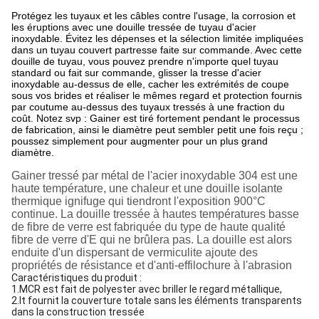
Protégez les tuyaux et les câbles contre l'usage, la corrosion et
les éruptions avec une douille tressée de tuyau d'acier
inoxydable. Évitez les dépenses et la sélection limitée impliquées
dans un tuyau couvert partresse faite sur commande. Avec cette
douille de tuyau, vous pouvez prendre n'importe quel tuyau
standard ou fait sur commande, glisser la tresse d'acier
inoxydable au-dessus de elle, cacher les extrémités de coupe
sous vos brides et réaliser le mêmes regard et protection fournis
par coutume au-dessus des tuyaux tressés à une fraction du
coût. Notez svp : Gainer est tiré fortement pendant le processus
de fabrication, ainsi le diamètre peut sembler petit une fois reçu ;
poussez simplement pour augmenter pour un plus grand
diamètre.
Gainer tressé par métal de l'acier inoxydable 304 est une
haute température, une chaleur et une douille isolante
thermique ignifuge qui tiendront l'exposition 900°C
continue. La douille tressée à hautes températures basse
de fibre de verre est fabriquée du type de haute qualité
fibre de verre d'E qui ne brûlera pas. La douille est alors
enduite d'un dispersant de vermiculite ajoute des
propriétés de résistance et d'anti-effilochure à l'abrasion
Caractéristiques du produit :
1.MCR est fait de polyester avec briller le regard métallique,
2.It fournit la couverture totale sans les éléments transparents
dans la construction tressée