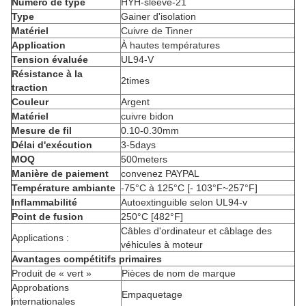
Numéro de type
HYH-sleeve-21
Type
Gainer d'isolation
Matériel
Cuivre de Tinner
Application
À hautes températures
Tension évaluée
UL94-V
Résistance à la
2times
traction
Couleur
Argent
Matériel
cuivre bidon
Mesure de fil
0.10-0.30mm
Délai d'exécution
3-5days
MOQ
500meters
Manière de paiement
convenez PAYPAL
Température ambiante
-75°C à 125°C [- 103°F~257°F]
Inflammabilité
Autoextinguible selon UL94-v
Point de fusion
250°C [482°F]
Câbles d'ordinateur et câblage des
Applications :
véhicules à moteur
Avantages compétitifs primaires
Produit de « vert »
Pièces de nom de marque
Approbations
Empaquetage
internationales