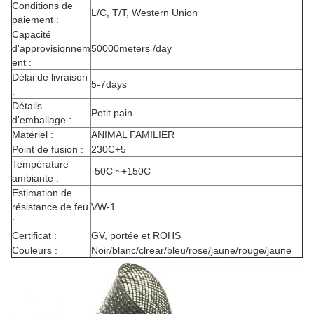
Conditions de
L/C, T/T, Western Union
paiement :
Capacité
d'approvisionnem
50000meters /day
ent :
Délai de livraison
5-7days
:
Détails
Petit pain
d'emballage :
Matériel :
ANIMAL FAMILIER
Point de fusion :
230C+5
Température
-50C ~+150C
ambiante :
Estimation de
résistance de feu
VW-1
:
Certificat :
GV, portée et ROHS
Couleurs :
Noir/blanc/clrear/bleu/rose/jaune/rouge/jaune