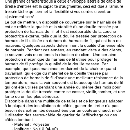
Une grande caractéristique à cette enveloppe latérale de câble de
tirette d'entrée est la capacité d'augmenter, ceci est due à l'armure
tressée lâche qui permet la flexibilité si vos cordes créent un
ajustement serré.
Le but de mettre un dispositif de couverture sur le harnais de fil
est de refléter la qualité et la stabilité d'une douille tressée par
protection de harnais de fil, et il est inséparable de la couche
protectrice externe, telle que la douille tressée par protection de
harnais de fil utilisée en dehors du harnais de fil, qui est bon ou
mauvais. Quelques aspects déterminent la qualité d'un ensemble
de harnais. Pendant ces années, en rendant visite à des clients,
je souvent vois ou entends la réaction du client. Une certaine
protection mécanique du harnais de fil utilisé pour protéger le
harnais de fil protège la qualité de la douille tressée. Par
exemple, quelques machines produiront de la chaleur quand
travaillant, qui exige du matériel de la douille tressée par
protection de harnais de fil d'avoir une meilleure résistance de la
température, mais la voir souvent est beaucoup de harnais de fil
qui ont été utilisés pendant une année ou même des mois pour
protéger la douille tressée contre se casser, vieillir, tomber, et une
fonte ou un feu plus sérieuse.
Disponible dans une multitude de tailles et de longueurs adapter
à la plupart des installations de câble, gainer de tirette n'a pas
besoin des extrémités desséchées par un couteau chaud, ni de
l'utilisation des serres-câble de garder de l'effilochage ou des
câbles tombant.
· Matériel : Polyester
· Ignifuge : No (UL94-V0)