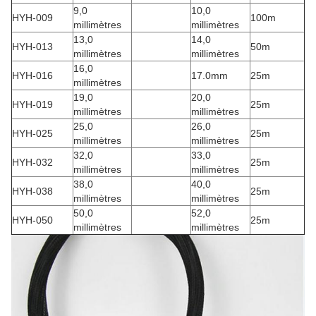
9,0
10,0
HYH-009
100m
millimètres
millimètres
13,0
14,0
HYH-013
50m
millimètres
millimètres
16,0
HYH-016
17.0mm
25m
millimètres
19,0
20,0
HYH-019
25m
millimètres
millimètres
25,0
26,0
HYH-025
25m
millimètres
millimètres
32,0
33,0
HYH-032
25m
millimètres
millimètres
38,0
40,0
HYH-038
25m
millimètres
millimètres
50,0
52,0
HYH-050
25m
millimètres
millimètres