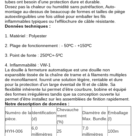
tubes ont besoin d'une protection dure et durable.
Dosez pas la chaleur ou humidité sans putréfaction, Auto-
montage au-dessus de beaucoup de formes et tailles de piège
autoextinguibles une fois utilisé pour emballer les fils
inflammables typiques ou l'effilochure de câble résistante.
Données techniques :
1. Matériel : Polyester
2. Plage de fonctionnement : - 50ºC - +150ºC
3. Point de fonte : 250ºC+-5ºC
4. Inflammabilité : VW-1
La douille à fermeture automatique est une douille non
expansible tissée de la chaîne de trame et à filaments multiples
de monofilament. fournit une solution légère, rentable et dure
pour la protection d'un large éventail de fil et de câble. Sa
flexibilité inhérente lui permet d'être courbure, bobine et équipé
des formes irrégulières tandis que sa conception ouverte lui
permet d'être installez sur les assemblées de finition rapidement.
Notre description de données :
Chevauche
Numéro de la
Identification
Diamètre de
Emballage
ment
pièce.
(d)
Max. Bundle.
(l)
(%)
6,0
7,0
HYH-006
25
100m
millimètres
millimètres