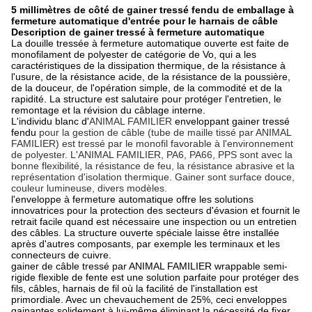
5 millimètres de côté de gainer tressé fendu de emballage à
fermeture automatique d'entrée pour le harnais de câble
Description de gainer tressé à fermeture automatique
La douille tressée à fermeture automatique ouverte est faite de
monofilament de polyester de catégorie de Vo, qui a les
caractéristiques de la dissipation thermique, de la résistance à
l'usure, de la résistance acide, de la résistance de la poussière,
de la douceur, de l'opération simple, de la commodité et de la
rapidité. La structure est salutaire pour protéger l'entretien, le
remontage et la révision du câblage interne.
L'individu
blanc d'
ANIMAL FAMILIER
enveloppant gainer tressé
fendu
pour la gestion de câble (tube de maille tissé par ANIMAL
FAMILIER) est tressé par le monofil favorable à l'environnement
de polyester. L'ANIMAL FAMILIER, PA6, PA66, PPS sont avec la
bonne flexibilité, la résistance de feu, la résistance abrasive et la
représentation d'isolation thermique. Gainer sont surface douce,
couleur lumineuse, divers modèles.
l'enveloppe à fermeture automatique offre les solutions
innovatrices pour la protection des secteurs d'évasion et fournit le
retrait facile quand est nécessaire une inspection ou un entretien
des câbles. La structure ouverte spéciale laisse être installée
après d'autres composants, par exemple les terminaux et les
connecteurs de cuivre.
gainer de câble tressé par ANIMAL FAMILIER wrappable semi-
rigide flexible de fente est une solution parfaite pour protéger des
fils, câbles, harnais de fil où la facilité de l'installation est
primordiale. Avec un chevauchement de 25%, ceci enveloppes
gainantes solidement à lui-même éliminant la nécessité de fixer