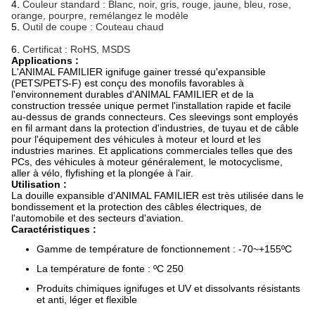
4.
Couleur standard : Blanc, noir, gris, rouge, jaune, bleu, rose,
orange, pourpre, remélangez le modèle
5.
Outil de coupe : Couteau chaud
6.
Certificat : RoHS, MSDS
Applications :
L'ANIMAL FAMILIER ignifuge gainer tressé qu'expansible
(PETS/PETS-F) est conçu des monofils favorables à
l'environnement durables d'ANIMAL FAMILIER et de la
construction tressée unique permet l'installation rapide et facile
au-dessus de grands connecteurs. Ces sleevings sont employés
en fil armant dans la protection d'industries, de tuyau et de câble
pour l'équipement des véhicules à moteur et lourd et les
industries marines. Et applications commerciales telles que des
PCs, des véhicules à moteur généralement, le motocyclisme,
aller à vélo, flyfishing et la plongée à l'air.
Utilisation :
La douille expansible d'ANIMAL FAMILIER est très utilisée dans le
bondissement et la protection des câbles électriques, de
l'automobile et des secteurs d'aviation.
Caractéristiques :
Gamme de température de fonctionnement : -70~+155ºC
La température de fonte : ºC 250
Produits chimiques ignifuges et UV et dissolvants résistants
et anti, léger et flexible