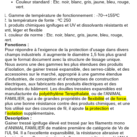
Couleur standard : Etc. noir, blanc, gris, jaune, bleu, rouge,
vert.
1.
Gamme de température de fonctionnement : -70~+155ºC
2. la température de fonte : ºC 250
3. produits chimiques ignifuges et UV et dissolvants résistants et
anti, léger et flexible
4. couleur de norme : Etc. noir, blanc, gris, jaune, bleu, rouge,
vert.
Fonctions :
Pour répondre à l'exigence de la protection d'usage dans divers
champs industriels .it augmente le diamètre 1,5 fois plus grand
que le format document avec la structure de tissage unique.
Nous avons une des gammes les plus étendues des produits
d'isolation, de gainer tressé expansible, des serres-câble, et des
accessoires sur le marché, approprié à une gamme étendue
d'industries, de conception et d'entreprises de construction
électriques, aux fabricants des produits électriques et des
industries du bâtiment. Les douilles tressées expansibles est
manufacturée du
polyéthylène Terepthalate
, ou de
l'
ANIMAL
FAMILIER, qui a de grandes propriétés de
flexibilité
et
de force
,
plus une bonne résistance contre des produits chimiques, et une
fois utilisé sur des courses de fil, il ajoute
la protection
et
l'
isolation
supplémentaire
.
Description :
Gainer tressé ignifuge élevé est tressé par les filaments mono
d'ANIMAL FAMILIER de matière première de catégorie de Vo de
l'UL 94. Il a l'excellente expansibilité, la résistance abrasive et