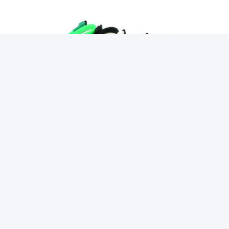
Étiquettes:
Manchons De Câbles Résistants Au Feu
Métier À Tisser De Fil Ignifuge
Câble Résistant À La Chaleur Engainant