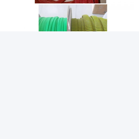
Étiquettes:
Gainer Tressé À Hautes Températures
Gainer Électrique Tressé