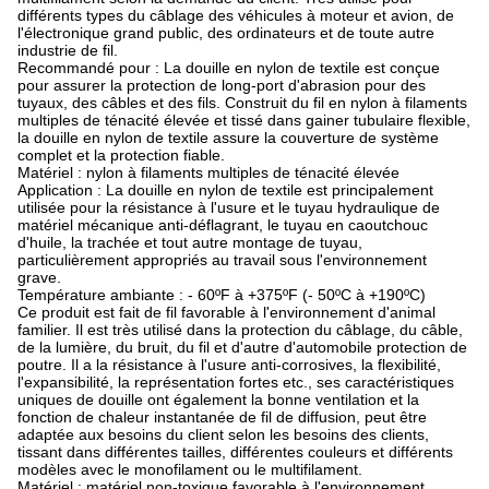
différents types du câblage des véhicules à moteur et avion, de
l'électronique grand public, des ordinateurs et de toute autre
industrie de fil.
Recommandé pour : La douille en nylon de textile est conçue
pour assurer la protection de long-port d'abrasion pour des
tuyaux, des câbles et des fils. Construit du fil en nylon à filaments
multiples de ténacité élevée et tissé dans gainer tubulaire flexible,
la douille en nylon de textile assure la couverture de système
complet et la protection fiable.
Matériel : nylon à filaments multiples de ténacité élevée
Application : La douille en nylon de textile est principalement
utilisée pour la résistance à l'usure et le tuyau hydraulique de
matériel mécanique anti-déflagrant, le tuyau en caoutchouc
d'huile, la trachée et tout autre montage de tuyau,
particulièrement appropriés au travail sous l'environnement
grave.
Température ambiante : - 60ºF à +375ºF (- 50ºC à +190ºC)
Ce produit est fait de fil favorable à l'environnement d'animal
familier. Il est très utilisé dans la protection du câblage, du câble,
de la lumière, du bruit, du fil et d'autre d'automobile protection de
poutre. Il a la résistance à l'usure anti-corrosives, la flexibilité,
l'expansibilité, la représentation fortes etc., ses caractéristiques
uniques de douille ont également la bonne ventilation et la
fonction de chaleur instantanée de fil de diffusion, peut être
adaptée aux besoins du client selon les besoins des clients,
tissant dans différentes tailles, différentes couleurs et différents
modèles avec le monofilament ou le multifilament.
Matériel : matériel non-toxique favorable à l'environnement