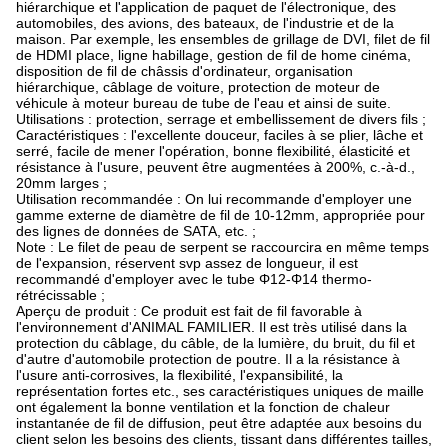
hiérarchique et l'application de paquet de l'électronique, des
automobiles, des avions, des bateaux, de l'industrie et de la
maison. Par exemple, les ensembles de grillage de DVI, filet de fil
de HDMI place, ligne habillage, gestion de fil de home cinéma,
disposition de fil de châssis d'ordinateur, organisation
hiérarchique, câblage de voiture, protection de moteur de
véhicule à moteur bureau de tube de l'eau et ainsi de suite.
Utilisations : protection, serrage et embellissement de divers fils ;
Caractéristiques : l'excellente douceur, faciles à se plier, lâche et
serré, facile de mener l'opération, bonne flexibilité, élasticité et
résistance à l'usure, peuvent être augmentées à 200%, c.-à-d.,
20mm larges ;
Utilisation recommandée : On lui recommande d'employer une
gamme externe de diamètre de fil de 10-12mm, appropriée pour
des lignes de données de SATA, etc. ;
Note : Le filet de peau de serpent se raccourcira en même temps
de l'expansion, réservent svp assez de longueur, il est
recommandé d'employer avec le tube Φ12-Φ14 thermo-
rétrécissable ;
Aperçu de produit : Ce produit est fait de fil favorable à
l'environnement d'ANIMAL FAMILIER. Il est très utilisé dans la
protection du câblage, du câble, de la lumière, du bruit, du fil et
d'autre d'automobile protection de poutre. Il a la résistance à
l'usure anti-corrosives, la flexibilité, l'expansibilité, la
représentation fortes etc., ses caractéristiques uniques de maille
ont également la bonne ventilation et la fonction de chaleur
instantanée de fil de diffusion, peut être adaptée aux besoins du
client selon les besoins des clients, tissant dans différentes tailles,