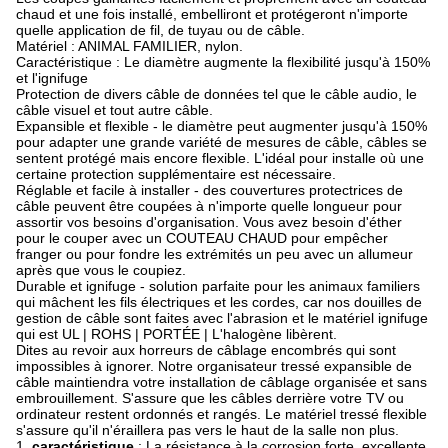
chaud et une fois installé, embelliront et protégeront n'importe
quelle application de fil, de tuyau ou de câble.
Matériel : ANIMAL FAMILIER, nylon.
Caractéristique : Le diamètre augmente la flexibilité jusqu'à 150%
et l'ignifuge
Protection de divers câble de données tel que le câble audio, le
câble visuel et tout autre câble.
Expansible et flexible - le diamètre peut augmenter jusqu'à 150%
pour adapter une grande variété de mesures de câble, câbles se
sentent protégé mais encore flexible. L'idéal pour installe où une
certaine protection supplémentaire est nécessaire.
Réglable et facile à installer - des couvertures protectrices de
câble peuvent être coupées à n'importe quelle longueur pour
assortir vos besoins d'organisation. Vous avez besoin d'éther
pour le couper avec un COUTEAU CHAUD pour empêcher
franger ou pour fondre les extrémités un peu avec un allumeur
après que vous le coupiez.
Durable et ignifuge - solution parfaite pour les animaux familiers
qui mâchent les fils électriques et les cordes, car nos douilles de
gestion de câble sont faites avec l'abrasion et le matériel ignifuge
qui est UL | ROHS | PORTÉE | L'halogène libèrent.
Dites au revoir aux horreurs de câblage encombrés qui sont
impossibles à ignorer. Notre organisateur tressé expansible de
câble maintiendra votre installation de câblage organisée et sans
embrouillement. S'assure que les câbles derrière votre TV ou
ordinateur restent ordonnés et rangés. Le matériel tressé flexible
s'assure qu'il n'éraillera pas vers le haut de la salle non plus.
1,
caractéristique
: La résistance à la corrosion forte, excellente