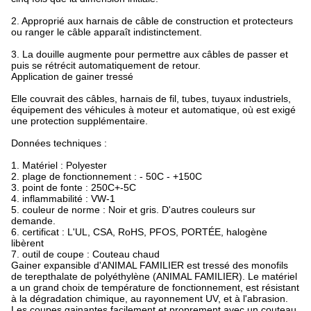
2. Approprié aux harnais de câble de construction et protecteurs
ou ranger le câble apparaît indistinctement.
3. La douille augmente pour permettre aux câbles de passer et
puis se rétrécit automatiquement de retour.
Application de gainer tressé
Elle couvrait des câbles, harnais de fil, tubes, tuyaux industriels,
équipement des véhicules à moteur et automatique, où est exigé
une protection supplémentaire.
Données techniques :
1. Matériel : Polyester
2. plage de fonctionnement : - 50C - +150C
3. point de fonte : 250C+-5C
4. inflammabilité : VW-1
5. couleur de norme : Noir et gris. D'autres couleurs sur
demande.
6. certificat : L'UL, CSA, RoHS, PFOS, PORTÉE, halogène
libèrent
7. outil de coupe : Couteau chaud
Gainer expansible d'ANIMAL FAMILIER est tressé des monofils
de terepthalate de polyéthylène (ANIMAL FAMILIER). Le matériel
a un grand choix de température de fonctionnement, est résistant
à la dégradation chimique, au rayonnement UV, et à l'abrasion.
Les coupes gainantes facilement et proprement avec un couteau