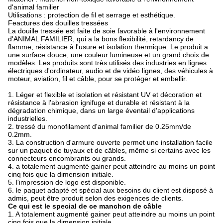
d'animal familier
Utilisations : protection de fil et serrage et esthétique.
Feactures des douilles tressées
La douille tressée est faite de soie favorable à l'environnement
d'ANIMAL FAMILIER, qui a la bons flexibilité, retardancy de
flamme, résistance à l'usure et isolation thermique. Le produit a
une surface douce, une couleur lumineuse et un grand choix de
modèles. Les produits sont très utilisés des industries en lignes
électriques d'ordinateur, audio et de vidéo lignes, des véhicules à
moteur, aviation, fil et câble, pour se protéger et embellir.
1. Léger et flexible et isolation et résistant UV et décoration et
résistance à l'abrasion ignifuge et durable et résistant à la
dégradation chimique, dans un large éventail d'applications
industrielles.
2. tressé du monofilament d'animal familier de 0.25mm/de
0.2mm.
3. La construction d'armure ouverte permet une installation facile
sur un paquet de tuyaux et de câbles, même si certains avec les
connecteurs encombrants ou grands.
4. a totalement augmenté gainer peut atteindre au moins un point
cinq fois que la dimension initiale.
5. l'impression de logo est disponible.
6. le paquet adapté et spécial aux besoins du client est disposé à
admis, peut être produit selon des exigences de clients.
Ce qui est le special de ce manchon de câble
1. A totalement augmenté gainer peut atteindre au moins un point
cinq fois que la dimension initiale.