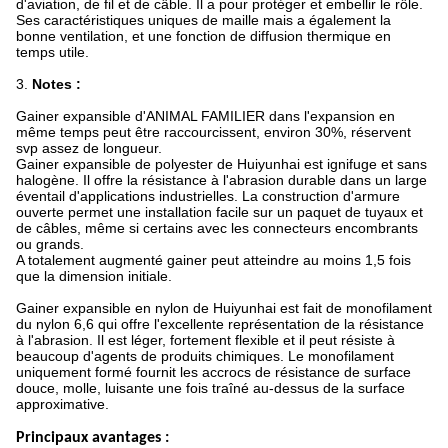
d'aviation, de fil et de câble. Il a pour protéger et embellir le rôle.
Ses caractéristiques uniques de maille mais a également la
bonne ventilation, et une fonction de diffusion thermique en
temps utile.
3.
Notes :
Gainer expansible d'ANIMAL FAMILIER dans l'expansion en
même temps peut être raccourcissent, environ 30%, réservent
svp assez de longueur.
Gainer expansible de polyester de Huiyunhai est ignifuge et sans
halogène. Il offre la résistance à l'abrasion durable dans un large
éventail d'applications industrielles. La construction d'armure
ouverte permet une installation facile sur un paquet de tuyaux et
de câbles, même si certains avec les connecteurs encombrants
ou grands.
A totalement augmenté gainer peut atteindre au moins 1,5 fois
que la dimension initiale.
Gainer expansible en nylon de Huiyunhai est fait de monofilament
du nylon 6,6 qui offre l'excellente représentation de la résistance
à l'abrasion. Il est léger, fortement flexible et il peut résiste à
beaucoup d'agents de produits chimiques. Le monofilament
uniquement formé fournit les accrocs de résistance de surface
douce, molle, luisante une fois traîné au-dessus de la surface
approximative.
Principaux avantages :