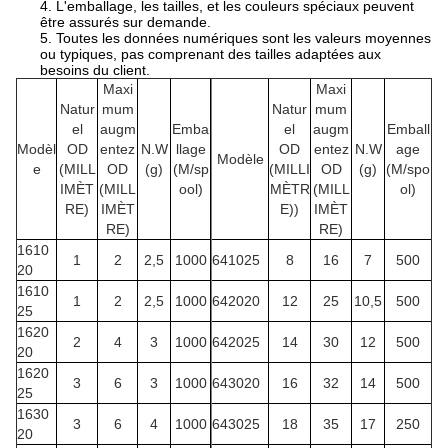
4. L'emballage, les tailles, et les couleurs spéciaux peuvent
être assurés sur demande.
5. Toutes les données numériques sont les valeurs moyennes
ou typiques, pas comprenant des tailles adaptées aux
besoins du client.
Maxi
Maxi
Natur
mum
Natur
mum
el
augm
Emba
el
augm
Emball
Modèl
OD
entez
N.W
llage
OD
entez
N.W
age
Modèle
e
(MILL
OD
(g)
(M/sp
(MILLI
OD
(g)
(M/spo
IMÈT
(MILL
ool)
MÈTR
(MILL
ol)
RE)
IMÈT
E))
IMÈT
RE)
RE)
1610
1
2
2,5
1000
641025
8
16
7
500
20
1610
1
2
2,5
1000
642020
12
25
10,5
500
25
1620
2
4
3
1000
642025
14
30
12
500
20
1620
3
6
3
1000
643020
16
32
14
500
25
1630
3
6
4
1000
643025
18
35
17
250
20