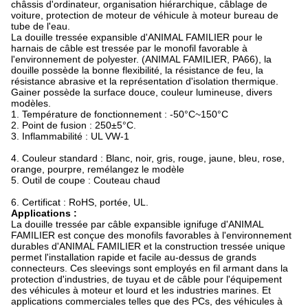
châssis d'ordinateur, organisation hiérarchique, câblage de
voiture, protection de moteur de véhicule à moteur bureau de
tube de l'eau.
La douille tressée expansible d'ANIMAL FAMILIER pour le
harnais de câble est tressée par le monofil favorable à
l'environnement de polyester. (ANIMAL FAMILIER, PA66), la
douille possède la bonne flexibilité, la résistance de feu, la
résistance abrasive et la représentation d'isolation thermique.
Gainer possède la surface douce, couleur lumineuse, divers
modèles.
1. Température de fonctionnement : -50°C~150°C
2. Point de fusion : 250±5°C.
3. Inflammabilité : UL VW-1
4. Couleur standard : Blanc, noir, gris, rouge, jaune, bleu, rose,
orange, pourpre, remélangez le modèle
5. Outil de coupe : Couteau chaud
6. Certificat : RoHS, portée, UL.
Applications :
La douille tressée par câble expansible ignifuge d'ANIMAL
FAMILIER est conçue des monofils favorables à l'environnement
durables d'ANIMAL FAMILIER et la construction tressée unique
permet l'installation rapide et facile au-dessus de grands
connecteurs. Ces sleevings sont employés en fil armant dans la
protection d'industries, de tuyau et de câble pour l'équipement
des véhicules à moteur et lourd et les industries marines. Et
applications commerciales telles que des PCs, des véhicules à