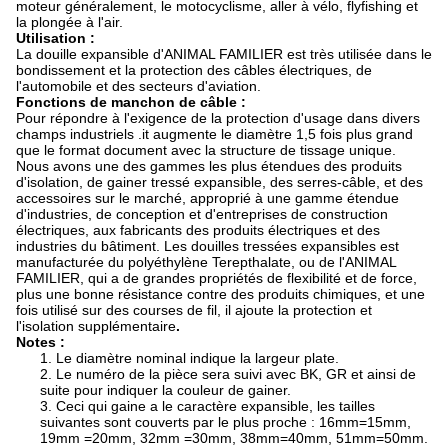
moteur généralement, le motocyclisme, aller à vélo, flyfishing et
la plongée à l'air.
Utilisation :
La douille expansible d'ANIMAL FAMILIER est très utilisée dans le
bondissement et la protection des câbles électriques, de
l'automobile et des secteurs d'aviation.
Fonctions de manchon de câble :
Pour répondre à l'exigence de la protection d'usage dans divers
champs industriels .it augmente le diamètre 1,5 fois plus grand
que le format document avec la structure de tissage unique.
Nous avons une des gammes les plus étendues des produits
d'isolation, de gainer tressé expansible, des serres-câble, et des
accessoires sur le marché, approprié à une gamme étendue
d'industries, de conception et d'entreprises de construction
électriques, aux fabricants des produits électriques et des
industries du bâtiment. Les douilles tressées expansibles est
manufacturée du polyéthylène Terepthalate, ou de l'ANIMAL
FAMILIER, qui a de grandes propriétés de flexibilité et de force,
plus une bonne résistance contre des produits chimiques, et une
fois utilisé sur des courses de fil, il ajoute la protection et
l'isolation supplémentaire
.
Notes :
1. Le diamètre nominal indique la largeur plate.
2. Le numéro de la pièce sera suivi avec BK, GR et ainsi de
suite pour indiquer la couleur de gainer.
3. Ceci qui gaine a le caractère expansible, les tailles
suivantes sont couverts par le plus proche : 16mm=15mm,
19mm =20mm, 32mm =30mm, 38mm=40mm, 51mm=50mm.