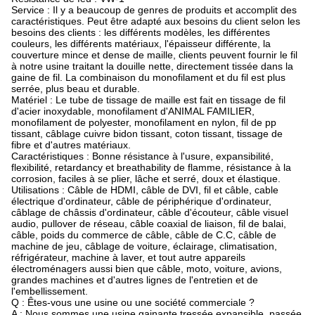
Service : Il y a beaucoup de genres de produits et accomplit des
caractéristiques. Peut être adapté aux besoins du client selon les
besoins des clients : les différents modèles, les différentes
couleurs, les différents matériaux, l'épaisseur différente, la
couverture mince et dense de maille, clients peuvent fournir le fil
à notre usine traitant la douille nette, directement tissée dans la
gaine de fil. La combinaison du monofilament et du fil est plus
serrée, plus beau et durable.
Matériel : Le tube de tissage de maille est fait en tissage de fil
d'acier inoxydable, monofilament d'ANIMAL FAMILIER,
monofilament de polyester, monofilament en nylon, fil de pp
tissant, câblage cuivre bidon tissant, coton tissant, tissage de
fibre et d'autres matériaux.
Caractéristiques : Bonne résistance à l'usure, expansibilité,
flexibilité, retardancy et breathability de flamme, résistance à la
corrosion, faciles à se plier, lâche et serré, doux et élastique.
Utilisations : Câble de HDMI, câble de DVI, fil et câble, cable
électrique d'ordinateur, câble de périphérique d'ordinateur,
câblage de châssis d'ordinateur, câble d'écouteur, câble visuel
audio, pullover de réseau, câble coaxial de liaison, fil de balai,
câble, poids du commerce de câble, câble de C.C, câble de
machine de jeu, câblage de voiture, éclairage, climatisation,
réfrigérateur, machine à laver, et tout autre appareils
électroménagers aussi bien que câble, moto, voiture, avions,
grandes machines et d'autres lignes de l'entretien et de
l'embellissement.
Q : Êtes-vous une usine ou une société commerciale ?
A : Nous sommes une usine gainante tressée expansible, passée