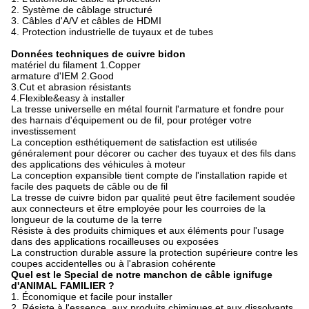
2. Système de câblage structuré
3. Câbles d'A/V et câbles de HDMI
4. Protection industrielle de tuyaux et de tubes
Données techniques de cuivre bidon
matériel du filament 1.Copper
armature d'IEM 2.Good
3.Cut et abrasion résistants
4.Flexible&easy à installer
La tresse universelle en métal fournit l'armature et fondre pour
des harnais d'équipement ou de fil, pour protéger votre
investissement
La conception esthétiquement de satisfaction est utilisée
généralement pour décorer ou cacher des tuyaux et des fils dans
des applications des véhicules à moteur
La conception expansible tient compte de l'installation rapide et
facile des paquets de câble ou de fil
La tresse de cuivre bidon par qualité peut être facilement soudée
aux connecteurs et être employée pour les courroies de la
longueur de la coutume de la terre
Résiste à des produits chimiques et aux éléments pour l'usage
dans des applications rocailleuses ou exposées
La construction durable assure la protection supérieure contre les
coupes accidentelles ou à l'abrasion cohérente
Quel est le Special de notre manchon de câble ignifuge
d'ANIMAL FAMILIER ?
1.
Économique et facile pour installer
2.
Résiste à l'essence, aux produits chimiques et aux dissolvants