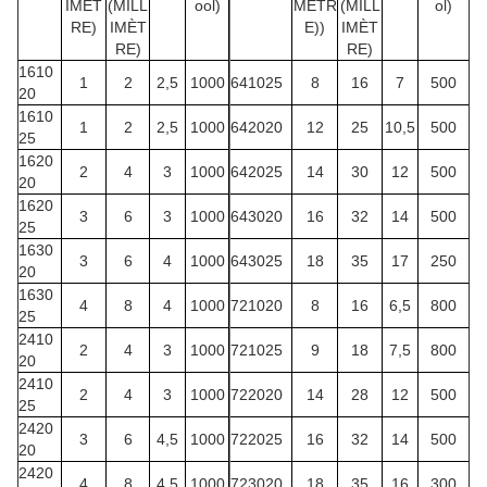
IMÈT
(MILL
ool)
MÈTR
(MILL
ol)
RE)
IMÈT
E))
IMÈT
RE)
RE)
1610
1
2
2,5
1000
641025
8
16
7
500
20
1610
1
2
2,5
1000
642020
12
25
10,5
500
25
1620
2
4
3
1000
642025
14
30
12
500
20
1620
3
6
3
1000
643020
16
32
14
500
25
1630
3
6
4
1000
643025
18
35
17
250
20
1630
4
8
4
1000
721020
8
16
6,5
800
25
2410
2
4
3
1000
721025
9
18
7,5
800
20
2410
2
4
3
1000
722020
14
28
12
500
25
2420
3
6
4,5
1000
722025
16
32
14
500
20
2420
4
8
4,5
1000
723020
18
35
16
300