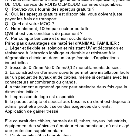
UL, CUL, service de ROHS OEM&ODM sommes disponibles.
Q : Pouvez-vous fournir des aperçus gratuits ?
A : Oui, les aperçus gratuits est disponible, vous doivent juste
payer les frais de transport.
Q : Quel est votre MOQ ?
A : Normalement, 100m par couleur ou taille.
QWhat est vos conditions de paiement ?
A : Par compte bancaire et union occidentale.
Principaux avantages de matériel d'ANIMAL FAMILIER :
1. Léger et flexible et isolation et résistant UV et décoration et
résistance à l'abrasion ignifuge et durable et résistant à la
dégradation chimique, dans un large éventail d'applications
industrielles.
2. tressé de 0.25mm/de 0.2mm/0,12 monofilaments de soie.
3. La construction d'armure ouverte permet une installation facile
sur un paquet de tuyaux et de câbles, même si certains avec les
connecteurs encombrants ou grands.
4. a totalement augmenté gainer peut atteindre deux fois que la
dimension initiale.
5. l'impression de logo est disponible.
6. le paquet adapté et spécial aux besoins du client est disposé à
admis, peut être produit selon des exigences de clients.
Application de gainer tressé
Elle couvrait des câbles, harnais de fil, tubes, tuyaux industriels,
équipement des véhicules à moteur et automatique, où est exigé
une protection supplémentaire.
1. L'automobile câble la protection