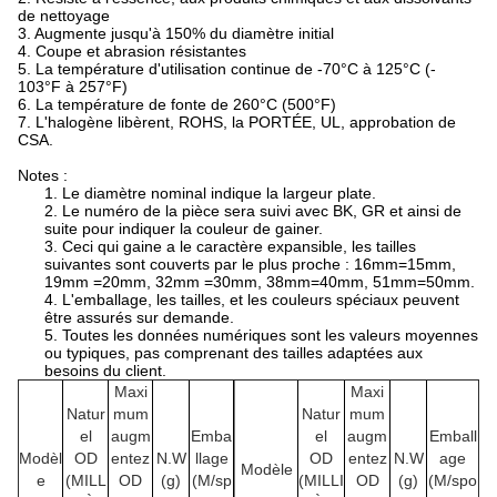
de nettoyage
3.
Augmente jusqu'à 150% du diamètre initial
4.
Coupe et abrasion résistantes
5.
La température d'utilisation continue de -70°C à 125°C (-
103°F à 257°F)
6.
La température de fonte de 260°C (500°F)
7.
L'halogène libèrent, ROHS, la PORTÉE, UL, approbation de
CSA.
Notes :
1. Le diamètre nominal indique la largeur plate.
2. Le numéro de la pièce sera suivi avec BK, GR et ainsi de
suite pour indiquer la couleur de gainer.
3. Ceci qui gaine a le caractère expansible, les tailles
suivantes sont couverts par le plus proche : 16mm=15mm,
19mm =20mm, 32mm =30mm, 38mm=40mm, 51mm=50mm.
4. L'emballage, les tailles, et les couleurs spéciaux peuvent
être assurés sur demande.
5. Toutes les données numériques sont les valeurs moyennes
ou typiques, pas comprenant des tailles adaptées aux
besoins du client.
Maxi
Maxi
Natur
mum
Natur
mum
el
augm
Emba
el
augm
Emball
Modèl
OD
entez
N.W
llage
OD
entez
N.W
age
Modèle
e
(MILL
OD
(g)
(M/sp
(MILLI
OD
(g)
(M/spo