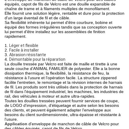
équipés, capot de fils de Velcro
est une douille expansible de
chaîne de trame et à filaments multiples de monofilament.
Elle fournit une solution légère, rentable et dure pour la protection
d'un large éventail de fil et de câble.
Sa flexibilité inhérente lui permet d'être courbure, bobine et
équipé des formes irrégulières tandis que sa conception ouverte
lui permet d'être installez sur les assemblées de finition
rapidement.
1.
Léger et flexible
2.
Facile à installer
3.
Abrasion résistante
4.
Démontable pour la réparation
La douille tressée par Velcro est faite de maille et tirette à une
seule couche d'ANIMAL FAMILIER de polyester. Elle a la bonne
dissipation thermique, la flexibilité, la résistance de feu, la
résistance à l'usure et l'opération facile. La structure zippered
facilite l'entretien, le remontage et la révision internes de harnais
de fil. Les produits sont très utilisés dans la protection de harnais
de fil dans l'équipement industriel, les machines, les industries de
rail, des véhicules à moteur et autre ultra-rapides.
Toutes les douilles tressées peuvent fournir services de coupe,
de LOGO d'impression, d'étiquetage et autre selon les besoins
des clients, et peuvent également adapter l'enveloppe aux
besoins du client surdimensionnée, ultra-épaisse et résistante à
l'usure.
Application
d'
enveloppe de manchon de câble de Velcro pour
des câbles équipés, capot de fils de Velcro