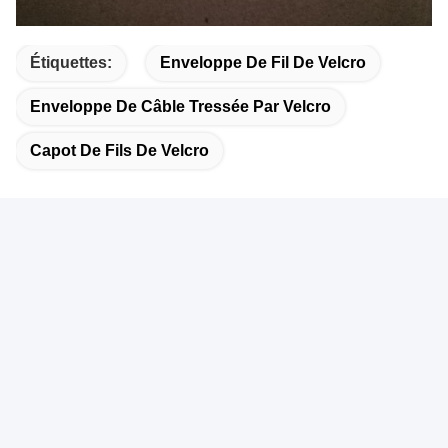
Étiquettes:
Enveloppe De Fil De Velcro
Enveloppe De Câble Tressée Par Velcro
Capot De Fils De Velcro
Contactez rapidement
Adresse
Je ne veux pas.401, bâtiment A3, n°92 rue Huanguan Sud,
communauté Zhangxi, rue Guanhu, district Longhua, ville de
Shenzhen
Téléphone