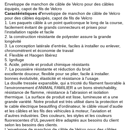
Enveloppe de manchon de câble de Velcro pour des câbles
équipés, capot de fils de Velcro
Caractéristiques d'
enveloppe de manchon de câble de Velcro
pour des câbles équipés, capot de fils de Velcro
1. Les paquets câble à un point quelconque le long de la course,
facilement évitant de grands connecteurs et prises pour
l'installation rapide et facile
2. la construction résistante de polyester assure la grande
longévité
3. La conception latérale d'entrée, faciles à installer ou enlever,
chronomètrent et économie de travail
4. Flexible et Haogen libérez
5. Ignifuge
6. Acide, pétrole et produit chimique résistants
7. La poussière résistante et réduction du bruit
excellente douceur, flexible pour se plier, facile à installer.
bonnes évolutivité, élasticité et résistance à l'usage.
La douille tressée expansible, qui a tricoté du filament favorable à
l'environnement d'ANIMAL FAMILIER a un bons stretchability,
résistance de flamme, résistance à l'abrasion et isolation
thermique. La surface de produit est lisse, lumineuse et a une
grande variété. Notre produit est très utilisé dans la protection et
le cable électrique beautifing d'ordinateur, le câble visuel d'audie
et les câbles et les fils des véhicules à moteur, l'aviation et
d'autres industries. Des couleurs, les styles et les couleurs
fluorescentes d'UL peuvent être adaptés aux besoins du client
selon les besoins des clients.
L'enveloppe de manchon de câble de Velcro pour des câbles