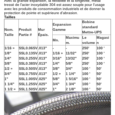
Avec la grande expansion, la flexibilité et la longévité, métal
tressé de l'acier inoxydable 304 est assez souple pour l'usage
avec les produits de consommation industriels et de donner la
protection de pointe et supérieure d'abrasion.
Tailles
Bobine
Expansion
standard
Nom.
Produit
Mur
Gamme
Mettre-UPS
Taille
Partie #
Épais.
Maximu
Le
Magasi
Mn.
m.
volume
n
1/16 »
SSL0.06SV
.013"
-
-
250'
100 '
1/8"
SSL0.13SV
.013"
1/16 »
11/32"
250'
100 '
1/4"
SSL0.25SV
.013"
3/16"
13/32"
250'
100 '
3/8"
SSL0.38SV
.013"
1/4"
5/8"
250'
100 '
1/2 »
SSL0.50SV
.013"
3/8"
3/4"
100 '
50'
3/4"
SSL0.75SV
.013"
1/2 »
1 1/4"
100 '
50'
1"
SSL1.00SV
.025"
5/8"
1 5/16"
100 '
50'
1 1/4"
SSL1.25SV
.025"
3/4"
1 3/4"
100 '
50'
1 1/2 »
SSL1.50SV
.025"
1"
2 1/8"
100 '
50'